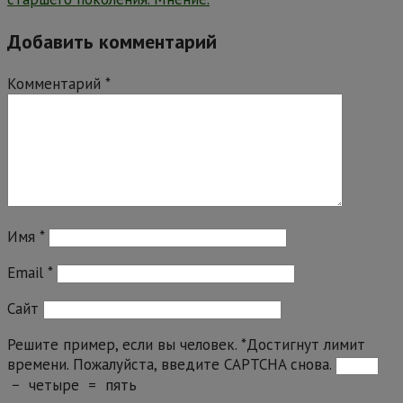
Добавить комментарий
Комментарий
*
Имя
*
Email
*
Сайт
Решите пример, если вы человек.
*
Достигнут лимит
времени. Пожалуйста, введите CAPTCHA снова.
−
четыре
=
пять