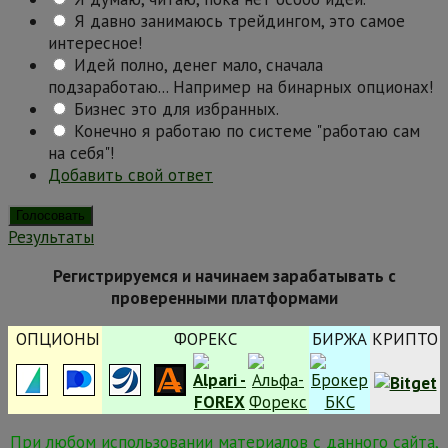
Я давно занимаюсь трейдингом, это самое
интересное!
Идей полно, денег мало, сначала
подзаработаю... Например на бинарных опционах!
Бизнес это для избранных.
Конечно я работаю по системе "работаю сам
на себя"!
Добавить свой ответ
Результаты
Регистрируемся и начинаем зарабатывать с
проверенными платформами
ОПЦИОНЫ
ФОРЕКС
БИРЖА
КРИПТО
При любом использовании материалов с данного сайта,