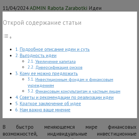
11/04/2024
ADMIN Rabota Zarabotki
Идеи
Открой содержание статьи
Подробное описание идеи и суть
Выгодность идеи
Увеличение капитала
Диверсификация рисков
Кому ее можно предложить
Инвестиционным фондам и финансовым
учреждениям
Финансовым консультантам и частным лицам
Советы и рекомендации по реализации идеи
Краткое заключение об идее
Нам важно ваше мнение
В быстро меняющемся мире финансовых
возможностей, индивидуальные инвестиционные