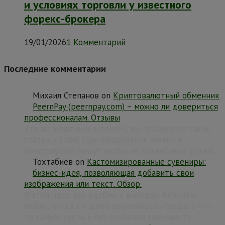
и условиях торговли у известного
форекс-брокера
19/01/2026
1 Комментарий
Последние комментарии
Михаил Степанов
on
Криптовалютный обменник
PeernPay (peernpay.com) – можно ли довериться
профессионалам. Отзывы
Это же мошенники, почему вы публикуете такие
статьи у себя? При оформлении заявки в
peernpay.com пишут якобы не правильные рекви…
Тохтабиев
on
Кастомизированные сувениры:
бизнес-идея, позволяющая добавить свои
изображения или текст. Обзор.
В этой идее всё удобно и выгодно. Клиенты
любят, когда им дают возможность создать что-
то самим, пусть и без особенно сложных те…