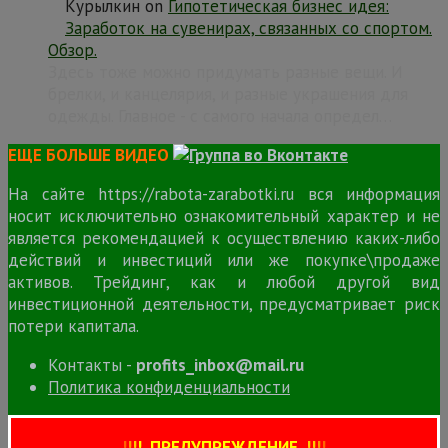
Курылкин
on
Гипотетическая бизнес идея:
Заработок на сувенирах, связанных со спортом.
Обзор.
Здесь тоже можно придумать разные вещи. И
брелки, и канцелярия, и разные украшения для
одежды. Главное - с самого начала определ…
ЕЩЕ БОЛЬШЕ ВИДЕО
На сайте https://rabota-zarabotki.ru вся информация
носит исключительно ознакомительный характер и не
является рекомендацией к осуществлению каких-либо
действий и инвестиций или же покупке\продаже
активов. Трейдинг, как и любой другой вид
инвестиционной деятельности, предусматривает риск
потери капитала.
Контакты -
profits_inbox@mail.ru
Политика конфиденциальности
!
!
!
!
ПРЕДУПРЕЖДЕНИЕ
!!
!
!