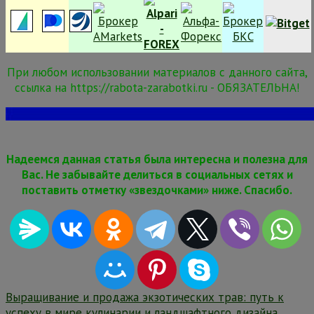
При любом использовании материалов с данного сайта,
ссылка на https://rabota-zarabotki.ru - ОБЯЗАТЕЛЬНА!
Надеемся данная статья была интересна и полезна для
Вас. Не забывайте делиться в социальных сетях и
поставить отметку «звездочками» ниже. Спасибо.
Навигация
Выращивание и продажа экзотических трав: путь к
успеху в мире кулинарии и ландшафтного дизайна.