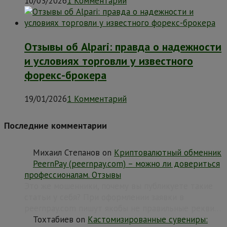
10/03/2026
1 Комментарий
Отзывы об Alpari: правда о надежности
и условиях торговли у известного
форекс-брокера
19/01/2026
1 Комментарий
Последние комментарии
Михаил Степанов
on
Криптовалютный обменник
PeernPay (peernpay.com) – можно ли довериться
профессионалам. Отзывы
Это же мошенники, почему вы публикуете такие
статьи у себя? При оформлении заявки в
peernpay.com пишут якобы не правильные рекви…
Тохтабиев
on
Кастомизированные сувениры: