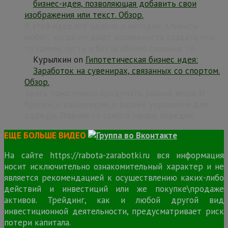
бизнес-идея, позволяющая добавить свои
изображения или текст. Обзор.
В этой идее всё удобно и выгодно. Клиенты
любят, когда им дают возможность создать что-
то самим, пусть и без особенно сложных те…
Курылкин
on
Гипотетическая бизнес идея:
Заработок на сувенирах, связанных со спортом.
Обзор.
Здесь тоже можно придумать разные вещи. И
брелки, и канцелярия, и разные украшения для
одежды. Главное - с самого начала определ…
ЕЩЕ БОЛЬШЕ ВИДЕО
На сайте https://rabota-zarabotki.ru вся информация
носит исключительно ознакомительный характер и не
является рекомендацией к осуществлению каких-либо
действий и инвестиций или же покупке\продаже
активов. Трейдинг, как и любой другой вид
инвестиционной деятельности, предусматривает риск
потери капитала.