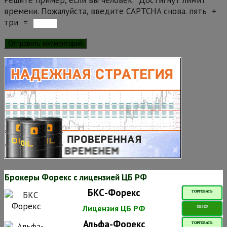
Решите пример, если вы человек.
*
Достигнут лимит
времени. Пожалуйста, введите CAPTCHA снова.
пять
+
три
=
Брокеры Форекс с лицензией ЦБ РФ
БКС-Форекс
ТОРГОВАТЬ
Лицензия ЦБ РФ
ОБЗОР
Альфа-Форекс
ТОРГОВАТЬ