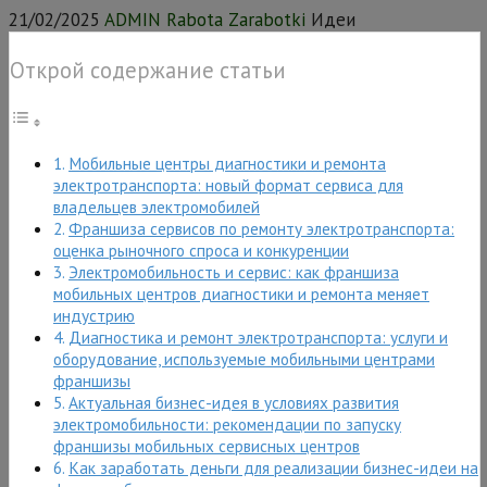
21/02/2025
ADMIN Rabota Zarabotki
Идеи
Открой содержание статьи
Мобильные центры диагностики и ремонта
электротранспорта: новый формат сервиса для
владельцев электромобилей
Франшиза сервисов по ремонту электротранспорта:
оценка рыночного спроса и конкуренции
Электромобильность и сервис: как франшиза
мобильных центров диагностики и ремонта меняет
индустрию
Диагностика и ремонт электротранспорта: услуги и
оборудование, используемые мобильными центрами
франшизы
Актуальная бизнес-идея в условиях развития
электромобильности: рекомендации по запуску
франшизы мобильных сервисных центров
Как заработать деньги для реализации бизнес-идеи на