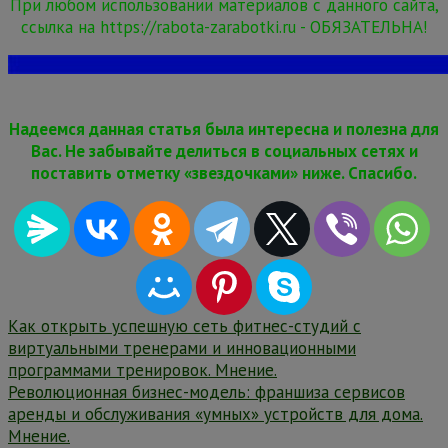
При любом использовании материалов с данного сайта,
ссылка на https://rabota-zarabotki.ru - ОБЯЗАТЕЛЬНА!
Надеемся данная статья была интересна и полезна для
Вас. Не забывайте делиться в социальных сетях и
поставить отметку «звездочками» ниже. Спасибо.
Навигация
Как открыть успешную сеть фитнес-студий с
виртуальными тренерами и инновационными
по
программами тренировок. Мнение.
записям
Революционная бизнес-модель: франшиза сервисов
аренды и обслуживания «умных» устройств для дома.
Мнение.