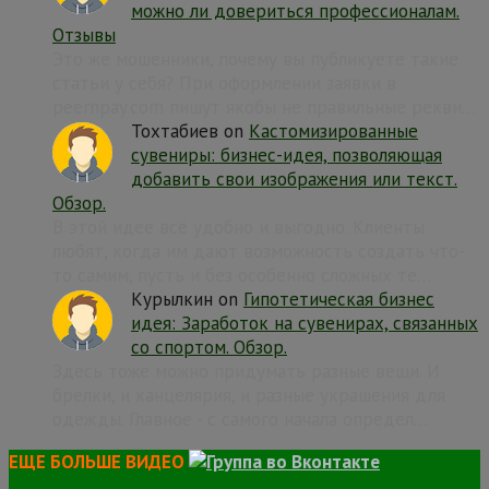
можно ли довериться профессионалам.
Отзывы
Это же мошенники, почему вы публикуете такие
статьи у себя? При оформлении заявки в
peernpay.com пишут якобы не правильные рекви…
Тохтабиев
on
Кастомизированные
сувениры: бизнес-идея, позволяющая
добавить свои изображения или текст.
Обзор.
В этой идее всё удобно и выгодно. Клиенты
любят, когда им дают возможность создать что-
то самим, пусть и без особенно сложных те…
Курылкин
on
Гипотетическая бизнес
идея: Заработок на сувенирах, связанных
со спортом. Обзор.
Здесь тоже можно придумать разные вещи. И
брелки, и канцелярия, и разные украшения для
одежды. Главное - с самого начала определ…
ЕЩЕ БОЛЬШЕ ВИДЕО