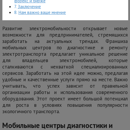
форекс и бирже
Заключение
Нам важно ваше мнение
Развитие электромобильности открывает новые
возможности для предпринимателей, стремящихся
заработать на актуальных трендах. Франшиза
мобильных центров по диагностике и ремонту
электротранспорта предлагает уникальное решение
для владельцев электромобилей, которые
сталкиваются с нехваткой специализированных
сервисов. Заработать на этой идее можно, предлагая
удобные и качественные услуги прямо на месте. Важно
учитывать, что успех зависит от правильной
организации работы и использования современного
оборудования. Этот проект имеет большой потенциал
для роста в условиях повышения популярности
экологичного транспорта.
Мобильные центры диагностики и