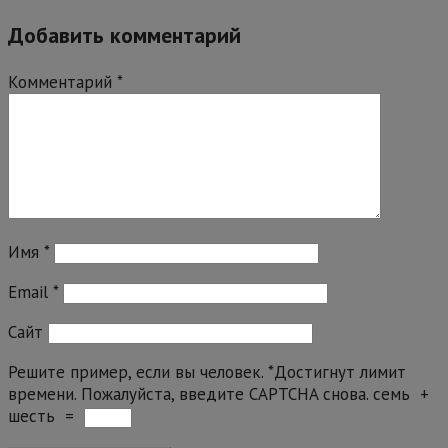
Добавить комментарий
Комментарий
*
Имя
*
Email
*
Сайт
Решите пример, если вы человек.
*
Достигнут лимит
времени. Пожалуйста, введите CAPTCHA снова.
семь
+
шесть
=