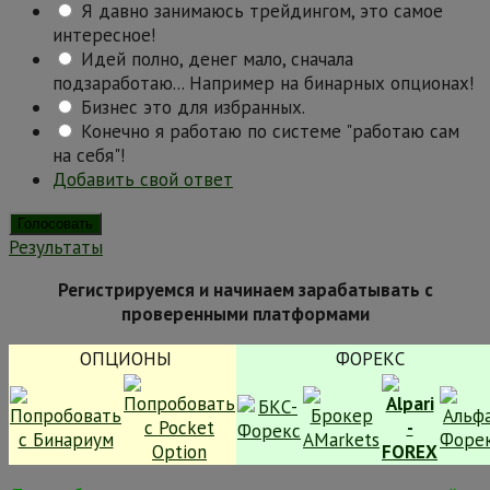
Я давно занимаюсь трейдингом, это самое
интересное!
Идей полно, денег мало, сначала
подзаработаю... Например на бинарных опционах!
Бизнес это для избранных.
Конечно я работаю по системе "работаю сам
на себя"!
Добавить свой ответ
Результаты
Регистрируемся и начинаем зарабатывать с
проверенными платформами
ОПЦИОНЫ
ФОРЕКС