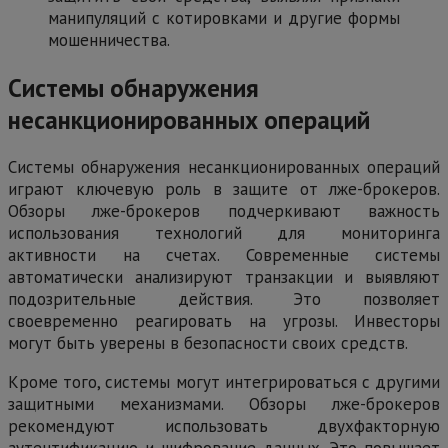
манипуляций с котировками и другие формы
мошенничества.
Системы обнаружения
несанкционированных операций
Системы обнаружения несанкционированных операций
играют ключевую роль в защите от лже-брокеров.
Обзоры лже-брокеров подчеркивают важность
использования технологий для мониторинга
активности на счетах. Современные системы
автоматически анализируют транзакции и выявляют
подозрительные действия. Это позволяет
своевременно реагировать на угрозы. Инвесторы
могут быть уверены в безопасности своих средств.
Кроме того, системы могут интегрироваться с другими
защитными механизмами. Обзоры лже-брокеров
рекомендуют использовать двухфакторную