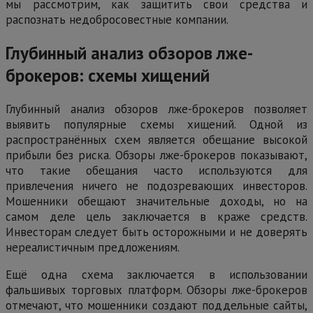
мы рассмотрим, как защитить свои средства и
распознать недобросовестные компании.
Глубинный анализ обзоров лже-
брокеров: схемы хищений
Глубинный анализ обзоров лже-брокеров позволяет
выявить популярные схемы хищений. Одной из
распространённых схем является обещание высокой
прибыли без риска. Обзоры лже-брокеров показывают,
что такие обещания часто используются для
привлечения ничего не подозревающих инвесторов.
Мошенники обещают значительные доходы, но на
самом деле цель заключается в краже средств.
Инвесторам следует быть осторожными и не доверять
нереалистичным предложениям.
Ещё одна схема заключается в использовании
фальшивых торговых платформ. Обзоры лже-брокеров
отмечают, что мошенники создают поддельные сайты,