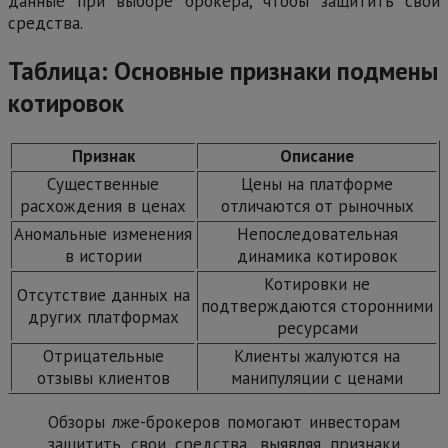
данные при выборе брокера, чтобы защитить свои
средства.
Таблица: Основные признаки подмены
котировок
Признак
Описание
Существенные
Цены на платформе
расхождения в ценах
отличаются от рыночных
Аномальные изменения
Непоследовательная
в истории
динамика котировок
Котировки не
Отсутствие данных на
подтверждаются сторонними
других платформах
ресурсами
Отрицательные
Клиенты жалуются на
отзывы клиентов
манипуляции с ценами
Обзоры лже-брокеров помогают инвесторам
защитить свои средства, выявляя признаки