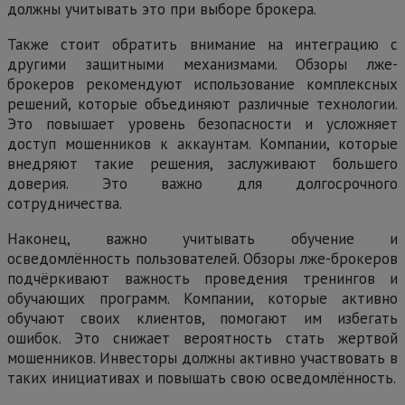
должны учитывать это при выборе брокера.
Также стоит обратить внимание на интеграцию с
другими защитными механизмами. Обзоры лже-
брокеров рекомендуют использование комплексных
решений, которые объединяют различные технологии.
Это повышает уровень безопасности и усложняет
доступ мошенников к аккаунтам. Компании, которые
внедряют такие решения, заслуживают большего
доверия. Это важно для долгосрочного
сотрудничества.
Наконец, важно учитывать обучение и
осведомлённость пользователей. Обзоры лже-брокеров
подчёркивают важность проведения тренингов и
обучающих программ. Компании, которые активно
обучают своих клиентов, помогают им избегать
ошибок. Это снижает вероятность стать жертвой
мошенников. Инвесторы должны активно участвовать в
таких инициативах и повышать свою осведомлённость.