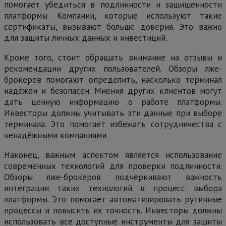
помогает убедиться в подлинности и защищённости
платформы. Компании, которые используют такие
сертификаты, вызывают больше доверия. Это важно
для защиты личных данных и инвестиций.
Кроме того, стоит обращать внимание на отзывы и
рекомендации других пользователей. Обзоры лже-
брокеров помогают определить, насколько терминал
надёжен и безопасен. Мнения других клиентов могут
дать ценную информацию о работе платформы.
Инвесторы должны учитывать эти данные при выборе
терминала. Это помогает избежать сотрудничества с
ненадёжными компаниями.
Наконец, важным аспектом является использование
современных технологий для проверки подлинности.
Обзоры лже-брокеров подчёркивают важность
интеграции таких технологий в процесс выбора
платформы. Это помогает автоматизировать рутинные
процессы и повысить их точность. Инвесторы должны
использовать все доступные инструменты для защиты