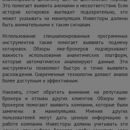
Это помогает выявить аномалии и несоответствия. Если
история котировок выглядит подозрительно, это
может указывать на манипуляции. Инвесторы должны
быть внимательными к таким сигналам.
Использование специализированных программных
инструментов также помогает выявлять подмену
котировок. Обзоры лже-брокеров подчёркивают
важность использования аналитических платформ,
которые автоматически анализируют данные. Эти
инструменты позволяют быстро и точно выявлять
расхождения. Современные технологии делают анализ
более доступным и эффективным.
Наконец, стоит обратить внимание на репутацию
брокера и отзывы других клиентов. Обзоры лже-
брокеров помогают выявить компании, которые были
замечены в манипуляциях. Мнения других
пользователей могут дать ценную информацию о
работе компании. Инвесторы должны учитывать эти