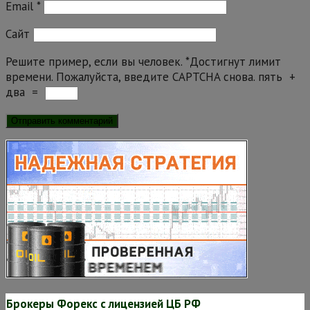
Email
*
Сайт
Решите пример, если вы человек.
*
Достигнут лимит
времени. Пожалуйста, введите CAPTCHA снова.
пять
+
два
=
Брокеры Форекс с лицензией ЦБ РФ