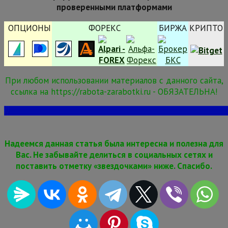
проверенными платформами
ОПЦИОНЫ
ФОРЕКС
БИРЖА
КРИПТО
При любом использовании материалов с данного сайта,
ссылка на https://rabota-zarabotki.ru - ОБЯЗАТЕЛЬНА!
Надеемся данная статья была интересна и полезна для
Вас. Не забывайте делиться в социальных сетях и
поставить отметку «звездочками» ниже. Спасибо.