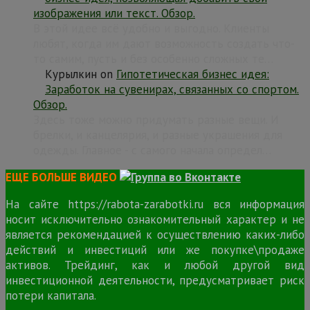
изображения или текст. Обзор.
В этой идее всё удобно и выгодно. Клиенты
любят, когда им дают возможность создать что-
то самим, пусть и без особенно сложных те…
Курылкин
on
Гипотетическая бизнес идея:
Заработок на сувенирах, связанных со спортом.
Обзор.
Здесь тоже можно придумать разные вещи. И
брелки, и канцелярия, и разные украшения для
одежды. Главное - с самого начала определ…
ЕЩЕ БОЛЬШЕ ВИДЕО
На сайте https://rabota-zarabotki.ru вся информация
носит исключительно ознакомительный характер и не
является рекомендацией к осуществлению каких-либо
действий и инвестиций или же покупке\продаже
активов. Трейдинг, как и любой другой вид
инвестиционной деятельности, предусматривает риск
потери капитала.