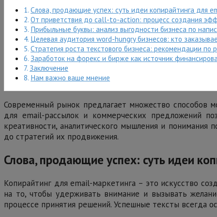
Слова, продающие успех: суть идеи копирайтинга для e
От приветствия до call-to-action: процесс создания э
Прибыльные буквы: анализ выгодности бизнеса по напи
Целевая аудитория word-hungry бизнесов: кто заказыв
Стратегия роста текстового бизнеса: рекомендации по 
Заработок на форекс и бирже как источник финансиров
Заключение
Нам важно ваше мнение
Современный рынок предлагает множество способов мо
для email-рассылок и коммерческих предложений поз
креативности, аналитического мышления и понимания пс
до стратегий их продвижения.
Слова, продающие успех: суть идеи ко
Копирайтинг для email-маркетинга – это искусство со
на то, чтобы удерживать внимание и вызывать желани
процессе принятия решений. Успешные тексты всегда ос