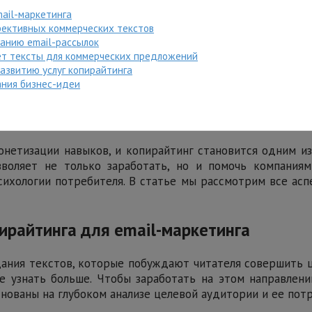
mail-маркетинга
ффективных коммерческих текстов
санию email-рассылок
ает тексты для коммерческих предложений
развитию услуг копирайтинга
ания бизнес-идеи
нетизации навыков, и копирайтинг становится одним из
воляет не только заработать, но и помочь компания
ихологии потребителя. В статье мы рассмотрим все асп
пирайтинга для email-маркетинга
здания текстов, которые побуждают читателя совершить 
е узнать больше. Чтобы заработать на этом направлени
нованы на глубоком анализе целевой аудитории и ее пот