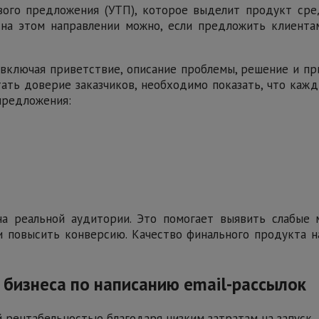
вого предложения (УТП), которое выделит продукт сре
на этом направлении можно, если предложить клиента
, включая приветствие, описание проблемы, решение и п
ть доверие заказчиков, необходимо показать, что каж
предложения:
а реальной аудитории. Это помогает выявить слабые 
и повысить конверсию. Качество финального продукта 
 бизнеса по написанию email-рассылок
й рентабельностью благодаря низким затратам на запуск.