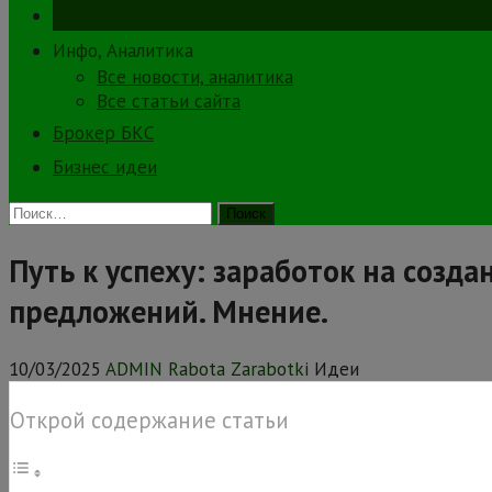
Зарабатываем в интернете.
Инфо, Аналитика
Все новости, аналитика
Все статьи сайта
Брокер БКС
Бизнес идеи
Найти:
Путь к успеху: заработок на созд
предложений. Мнение.
10/03/2025
ADMIN Rabota Zarabotki
Идеи
Открой содержание статьи