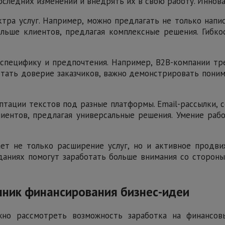
последних изменений и внедрять их в свою работу. Иннов
ра услуг. Например, можно предлагать не только написа
ольше клиентов, предлагая комплексные решения. Гибко
специфику и предпочтения. Например, B2B-компании тре
тать доверие заказчиков, важно демонстрировать поним
тации текстов под разные платформы. Email-рассылки, 
лиентов, предлагая универсальные решения. Умение раб
ает не только расширение услуг, но и активное продви
аниях помогут заработать больше внимания со стороны
чник финансирования бизнес-идеи
ожно рассмотреть возможность заработка на финансо