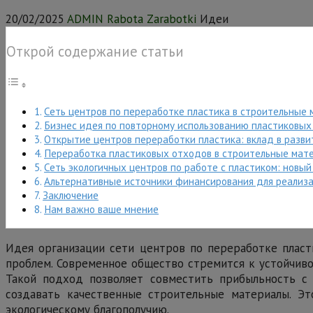
20/02/2025
ADMIN Rabota Zarabotki
Идеи
Открой содержание статьи
Сеть центров по переработке пластика в строительные 
Бизнес идея по повторному использованию пластиковых
Открытие центров переработки пластика: вклад в разв
Переработка пластиковых отходов в строительные мате
Сеть экологичных центров по работе с пластиком: новы
Альтернативные источники финансирования для реализ
Заключение
Нам важно ваше мнение
Идея организации сети центров по переработке пласт
проблем. Современное общество стремится к устойчиво
Такой подход позволяет совместить прибыльность с 
создавать качественные строительные материалы. Эт
экологическому благополучию.