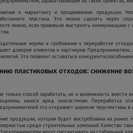
Предприниматели, зарабатывающие на таких проектах, вн
ношения к маркетингу и продвижению продукции. Не
аботанного пластика. Это можно сделать через соц
оекте можно, если правильно выстроить коммуникацию с
тва.
нодательные нормы и требования к переработке отходо
ышает доверие клиентов и партнеров. Предприниматели,
нологий. Это позволит оставаться конкурентоспособными
анию пластиковых отходов: снижение в
е только способ заработать, но и возможность внести
одоемы, нанося вред экосистемам. Переработка эт
едпринимателей это открывает широкие перспективы в сф
ание продукции, которая будет востребована на рынке. 
улярностью среди строительных компаний. Качество таки
 Предприниматели могут рассчитывать на стабильный дох