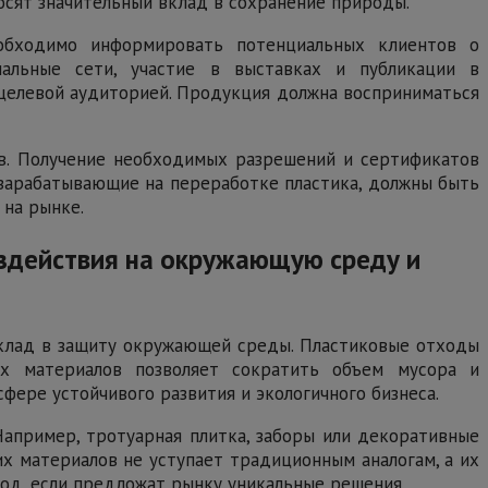
осят значительный вклад в сохранение природы.
обходимо информировать потенциальных клиентов о
иальные сети, участие в выставках и публикации в
 целевой аудиторией. Продукция должна восприниматься
в. Получение необходимых разрешений и сертификатов
 зарабатывающие на переработке пластика, должны быть
 на рынке.
оздействия на окружающую среду и
 вклад в защиту окружающей среды. Пластиковые отходы
их материалов позволяет сократить объем мусора и
ере устойчивого развития и экологичного бизнеса.
Например, тротуарная плитка, заборы или декоративные
х материалов не уступает традиционным аналогам, а их
од, если предложат рынку уникальные решения.