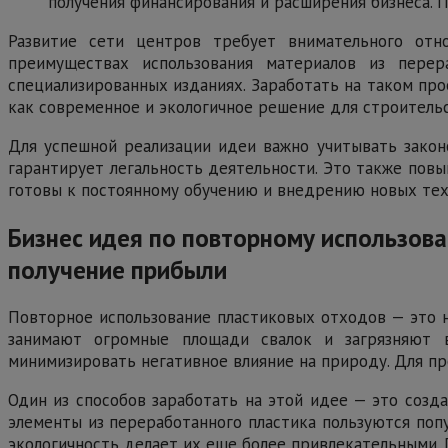
получения финансирования и расширения бизнеса. 
Развитие сети центров требует внимательного от
преимуществах использования материалов из перер
специализированных изданиях. Заработать на таком пр
как современное и экологичное решение для строительс
Для успешной реализации идеи важно учитывать зако
гарантирует легальность деятельности. Это также пов
готовы к постоянному обучению и внедрению новых тех
Бизнес идея по повторному использов
получение прибыли
Повторное использование пластиковых отходов — это н
занимают огромные площади свалок и загрязняют в
минимизировать негативное влияние на природу. Для пр
Один из способов заработать на этой идее — это созд
элементы из переработанного пластика пользуются поп
экологичность делает их еще более привлекательными.