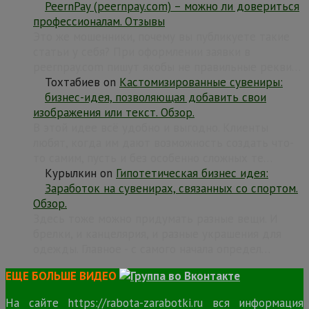
PeernPay (peernpay.com) – можно ли довериться
профессионалам. Отзывы
Это же мошенники, почему вы публикуете такие
статьи у себя? При оформлении заявки в
peernpay.com пишут якобы не правильные рекви…
Тохтабиев
on
Кастомизированные сувениры:
бизнес-идея, позволяющая добавить свои
изображения или текст. Обзор.
В этой идее всё удобно и выгодно. Клиенты
любят, когда им дают возможность создать что-
то самим, пусть и без особенно сложных те…
Курылкин
on
Гипотетическая бизнес идея:
Заработок на сувенирах, связанных со спортом.
Обзор.
Здесь тоже можно придумать разные вещи. И
брелки, и канцелярия, и разные украшения для
одежды. Главное - с самого начала определ…
ЕЩЕ БОЛЬШЕ ВИДЕО
На сайте https://rabota-zarabotki.ru вся информация