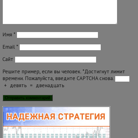
Имя
*
Email
*
Сайт
Решите пример, если вы человек.
*
Достигнут лимит
времени. Пожалуйста, введите CAPTCHA снова.
+
девять
=
двенадцать