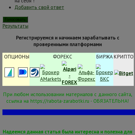
на себя"!
Добавить свой ответ
Результаты
Регистрируемся и начинаем зарабатывать с
проверенными платформами
ОПЦИОНЫ
ФОРЕКС
БИРЖА
КРИПТО
При любом использовании материалов с данного сайта,
ссылка на https://rabota-zarabotki.ru - ОБЯЗАТЕЛЬНА!
Надеемся данная статья была интересна и полезна для