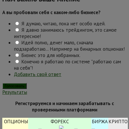
А вы пробовали себя с каком-либо бизнесе?
Я думаю, читаю, пока нет особо идей.
Я давно занимаюсь трейдингом, это самое
интересное!
Идей полно, денег мало, сначала
подзаработаю... Например на бинарных опционах!
Бизнес это для избранных.
Конечно я работаю по системе "работаю сам
на себя"!
Добавить свой ответ
Результаты
Регистрируемся и начинаем зарабатывать с
проверенными платформами
ОПЦИОНЫ
ФОРЕКС
БИРЖА
КРИПТО