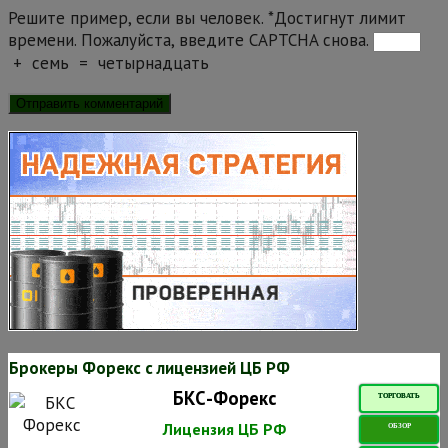
Решите пример, если вы человек.
*
Достигнут лимит
времени. Пожалуйста, введите CAPTCHA снова.
+
семь
=
четырнадцать
Брокеры Форекс с лицензией ЦБ РФ
БКС-Форекс
ТОРГОВАТЬ
Лицензия ЦБ РФ
ОБЗОР