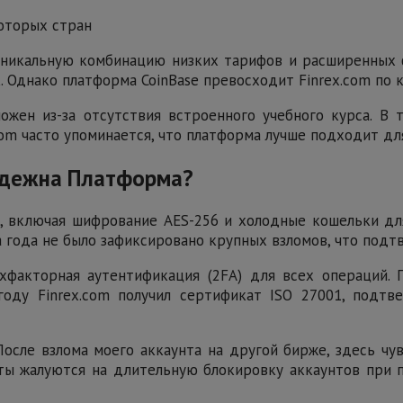
оторых стран
уникальную комбинацию низких тарифов и расширенных 
к. Однако платформа CoinBase превосходит Finrex.com п
жен из-за отсутствия встроенного учебного курса. В
com часто упоминается, что платформа лучше подходит дл
Надежна Платформа?
ы, включая шифрование AES-256 и холодные кошельки дл
ва года не было зафиксировано крупных взломов, что под
хфакторная аутентификация (2FA) для всех операций.
 году Finrex.com получил сертификат ISO 27001, под
После взлома моего аккаунта на другой бирже, здесь ч
ты жалуются на длительную блокировку аккаунтов при п