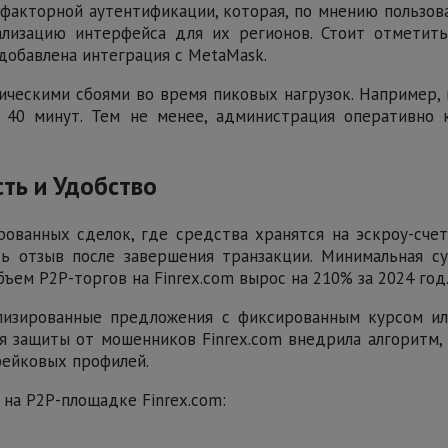
хфакторной аутентификации, которая, по мнению пользов
лизацию интерфейса для их регионов. Стоит отметить
 добавлена интеграция с MetaMask.
ическими сбоями во время пиковых нагрузок. Например, 
 40 минут. Тем не менее, администрация оперативно
сть и Удобство
ированных сделок, где средства хранятся на эскроу-сч
ть отзыв после завершения транзакции. Минимальная с
бъем P2P-торгов на Finrex.com вырос на 210% за 2024 год
ализированные предложения с фиксированным курсом ил
ля защиты от мошенников Finrex.com внедрила алгоритм
фейковых профилей.
на P2P-площадке Finrex.com: