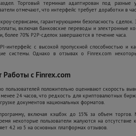
аздел. Торговый терминал адаптирован под разные у
атели отмечают, что интерфейс требует доработки в час
кроу-сервисами, гарантирующими безопасность сделок.
оплаты, включая банковские переводы и электронные ко
, более 70% P2P-сделок завершаются в течение часа.
PI-интерфейс с высокой пропускной способностью и ка
ие системы. Однако в отзывах о Finrex.com некотор
 Работы с Finrex.com
ство пользователей положительно оценивают скорость вы
 менее 24 часов, что редкость для криптовалютных бирж»
агрузке документов национальных форматов.
программу, включая кэшбэк до 15% за объем торгов.
ремя некоторые пользователи жалуются на отсутствие
яет 4.2 из 5 на основных платформах отзывов.