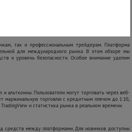
ичкам, так и профессиональным трейдерам. Платформа
тельной для международного рынка. В этом обзоре мы
ств и уровень безопасности. Особое внимание уделим
m и альткоины. Пользователи могут торговать через веб-
ет маржинальную торговлю с кредитным плечом до 1:10,
 TradingView и статистика рынка в реальном времени.
вод средств между платформами. Для новичков доступны