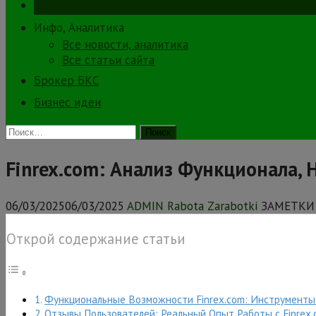
Зарабатываем в интернете.
Инфо, Аналитика
Все новости, аналитика
Все статьи сайта
Брокер БКС
Бизнес идеи
Найти:
Finrex.com: Анализ Функционала,
06/03/2025
06/03/2025
ADMIN Rabota Zarabotki
ЗАМЕТКИ
Открой содержание статьи
Функциональные Возможности Finrex.com: Инструменты
Отзывы Пользователей: Реальный Опыт Работы с Finrex.