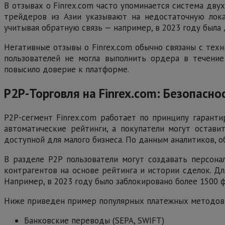
В отзывах о Finrex.com часто упоминается система дву
трейдеров из Азии указывают на недостаточную лока
учитывая обратную связь — например, в 2023 году была
Негативные отзывы о Finrex.com обычно связаны с техн
пользователей не могла выполнить ордера в течение
повысило доверие к платформе.
P2P-Торговля на Finrex.com: Безопасно
P2P-сегмент Finrex.com работает по принципу гарант
автоматические рейтинги, а покупатели могут остави
доступной для малого бизнеса. По данным аналитиков, о
В разделе P2P пользователи могут создавать персон
контрагентов на основе рейтинга и истории сделок. Д
Например, в 2023 году было заблокировано более 1500 
Ниже приведен пример популярных платежных методов 
Банковские переводы (SEPA, SWIFT)