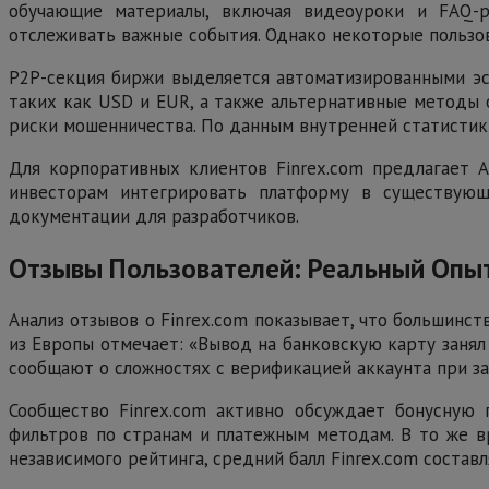
обучающие материалы, включая видеоуроки и FAQ-р
отслеживать важные события. Однако некоторые пользов
P2P-секция биржи выделяется автоматизированными эс
таких как USD и EUR, а также альтернативные методы 
риски мошенничества. По данным внутренней статистики
Для корпоративных клиентов Finrex.com предлагает A
инвесторам интегрировать платформу в существующ
документации для разработчиков.
Отзывы Пользователей: Реальный Опыт
Анализ отзывов о Finrex.com показывает, что большин
из Европы отмечает: «Вывод на банковскую карту занял
сообщают о сложностях с верификацией аккаунта при з
Сообщество Finrex.com активно обсуждает бонусную 
фильтров по странам и платежным методам. В то же в
независимого рейтинга, средний балл Finrex.com составл