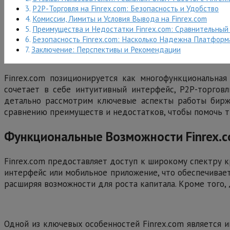
P2P-Торговля на Finrex.com: Безопасность и Удобство
Комиссии, Лимиты и Условия Вывода на Finrex.com
Преимущества и Недостатки Finrex.com: Сравнительный
Безопасность Finrex.com: Насколько Надежна Платформ
Заключение: Перспективы и Рекомендации
Finrex.com позиционируется как многофункциональна
сочетает в себе интуитивный интерфейс, P2P-торгов
детально рассмотрим ключевые аспекты работы биржи
сравнению преимуществ и недостатков, чтобы помочь 
Функциональные Возможности Finrex.c
Finrex.com предоставляет доступ к широкому спектру кр
интерфейс или мобильное приложение, что обеспечивае
расширяя возможности для роста капитала. Кроме того,
Одной из ключевых особенностей Finrex.com является 