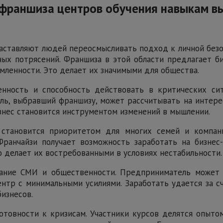
к франшиза центров обучения навыкам 
заставляют людей переосмысливать подход к личной без
х потрясений. Франшиза в этой области предлагает би
ленности. Это делает их значимыми для общества.
нность и способность действовать в критических си
ь, выбравший франшизу, может рассчитывать на интере
знес становится инструментом изменений в мышлении.
 становится приоритетом для многих семей и компан
Франчайзи получает возможность заработать на бизнес
о делает их востребованными в условиях нестабильности.
мание СМИ и общественности. Предприниматель может 
нтр с минимальными усилиями. Заработать удается за с
изнесов.
товности к кризисам. Участники курсов делятся опытом