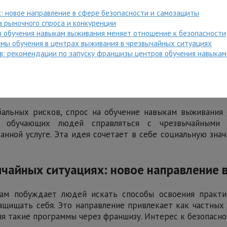
: новое направление в сфере безопасности и самозащиты
 рыночного спроса и конкуренции
ов обучения навыкам выживания меняет отношение к безопасности
ммы обучения в центрах выживания в чрезвычайных ситуациях
ов: рекомендации по запуску франшизы центров обучения навыка
альных рисков, спрос на обучение навыкам выживания
в, обучающих людей справляться с чрезвычайными 
нной услуге. Эта идея сочетает в себе социальную зна
чайных ситуациях: новое направление 
м побуждает людей искать способы освоения практи
ащищать себя. Это направление привлекает как частных 
я такие программы через франшизу. Интерес к безопасно