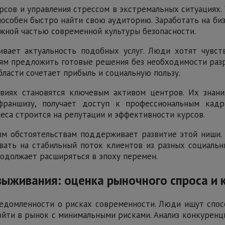
сов и управления стрессом в экстремальных ситуациях. 
способен быстро найти свою аудиторию. Заработать на б
ажной частью современной культуры безопасности.
вает актуальность подобных услуг. Люди хотят чувст
ям предложить готовые решения без необходимости разра
области сочетает прибыль и социальную пользу.
иях становятся ключевым активом центров. Их знани
 франшизу, получает доступ к профессиональным кад
неса строится на репутации и эффективности курсов.
м обстоятельствам поддерживает развитие этой ниши.
вать на стабильный поток клиентов из разных социальн
одолжает расширяться в эпоху перемен.
ыживания: оценка рыночного спроса и 
едомленности о рисках современности. Люди ищут спосо
йти в рынок с минимальными рисками. Анализ конкуренци