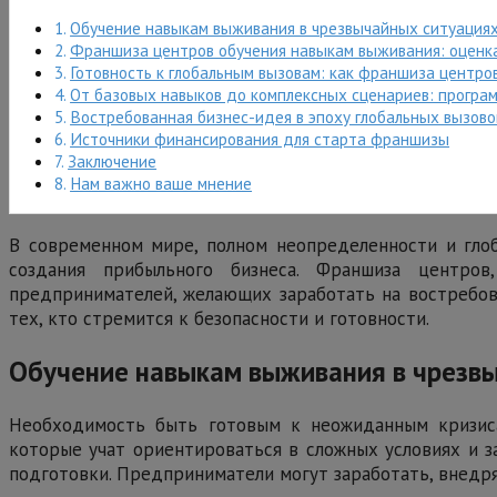
Обучение навыкам выживания в чрезвычайных ситуациях
Франшиза центров обучения навыкам выживания: оценка
Готовность к глобальным вызовам: как франшиза центр
От базовых навыков до комплексных сценариев: програ
Востребованная бизнес-идея в эпоху глобальных вызов
Источники финансирования для старта франшизы
Заключение
Нам важно ваше мнение
В современном мире, полном неопределенности и глоб
создания прибыльного бизнеса. Франшиза центро
предпринимателей, желающих заработать на востребова
тех, кто стремится к безопасности и готовности.
Обучение навыкам выживания в чрезвы
Необходимость быть готовым к неожиданным кризиса
которые учат ориентироваться в сложных условиях и з
подготовки. Предприниматели могут заработать, внедря