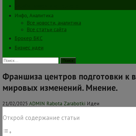
Зарабатываем в интернете.
Инфо, Аналитика
Все новости, аналитика
Все статьи сайта
Брокер БКС
Бизнес идеи
Найти:
Франшиза центров подготовки к 
мировых изменений. Мнение.
21/02/2025
ADMIN Rabota Zarabotki
Идеи
Открой содержание статьи