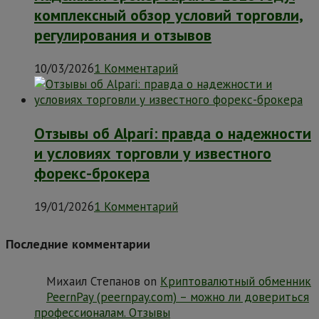
комплексный обзор условий торговли,
регулирования и отзывов
10/03/2026
1 Комментарий
Отзывы об Alpari: правда о надежности
и условиях торговли у известного
форекс-брокера
19/01/2026
1 Комментарий
Последние комментарии
Михаил Степанов
on
Криптовалютный обменник
PeernPay (peernpay.com) – можно ли довериться
профессионалам. Отзывы