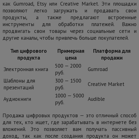
как Gumroad, Etsy или Creative Market. Эти площадки
позволяют легко загружать и продавать свои
продукты, а также предлагают встроенные
инструменты для обработки платежей. Важно
продвигать свои товары через социальные сети и
другие каналы, чтобы привлечь больше покупателей.
Тип цифрового
Примерная
Платформа для
продукта
цена
продажи
500 — 2000
Электронная книга
Gumroad
руб.
Шаблоны для
300 — 1500
Creative Market
презентаций
руб.
1000 — 5000
Аудиокниги
Audible
руб.
Продажа цифровых продуктов — это отличный способ
для тех, кто ищет, где зарабатывать в интернете без
вложений. Это позволяет вам получать пассивный
доход, так как после создания продукта он может