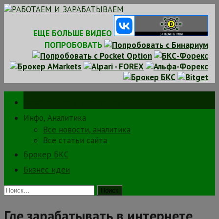
Skip
to
content
ЕЩЕ БОЛЬШЕ ВИДЕО
ПОПРОБОВАТЬ
Зарабатываем в интернете.
Инфо, Аналитика
Все новости, аналитика
Все статьи сайта
Брокер БКС
Бизнес идеи
Найти:
Где зарабатывать в интернете