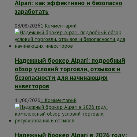
Alpari: как эффективно и безопасно
заработать
03/08/2026
1 Комментарий
Надежный брокер Alpari: подробный
обзор условий торговли, отзывов и
безопасности для начинающих
инвесторов
11/06/2026
1 Комментарий
Надежный брокер Alpari в 2026 году: