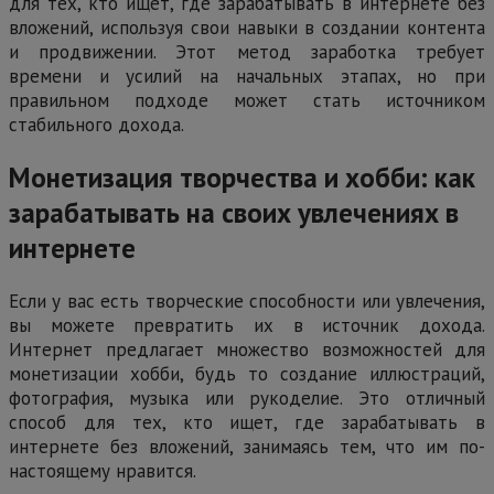
для тех, кто ищет, где зарабатывать в интернете без
вложений, используя свои навыки в создании контента
и продвижении. Этот метод заработка требует
времени и усилий на начальных этапах, но при
правильном подходе может стать источником
стабильного дохода.
Монетизация творчества и хобби: как
зарабатывать на своих увлечениях в
интернете
Если у вас есть творческие способности или увлечения,
вы можете превратить их в источник дохода.
Интернет предлагает множество возможностей для
монетизации хобби, будь то создание иллюстраций,
фотография, музыка или рукоделие. Это отличный
способ для тех, кто ищет, где зарабатывать в
интернете без вложений, занимаясь тем, что им по-
настоящему нравится.