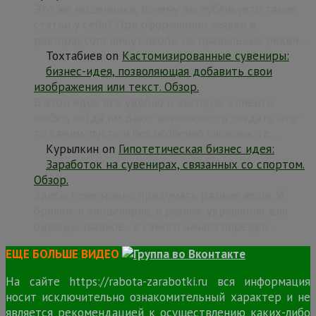
Это же мошенники, почему вы публикуете такие
статьи у себя? При оформлении заявки в
peernpay.com пишут якобы не правильные рекви…
Тохтабиев
on
Кастомизированные сувениры:
бизнес-идея, позволяющая добавить свои
изображения или текст. Обзор.
В этой идее всё удобно и выгодно. Клиенты
любят, когда им дают возможность создать что-
то самим, пусть и без особенно сложных те…
Курылкин
on
Гипотетическая бизнес идея:
Заработок на сувенирах, связанных со спортом.
Обзор.
Здесь тоже можно придумать разные вещи. И
брелки, и канцелярия, и разные украшения для
одежды. Главное - с самого начала определ…
ЕЩЕ БОЛЬШЕ ВИДЕО
На сайте https://rabota-zarabotki.ru вся информация
носит исключительно ознакомительный характер и не
является рекомендацией к осуществлению каких-либо