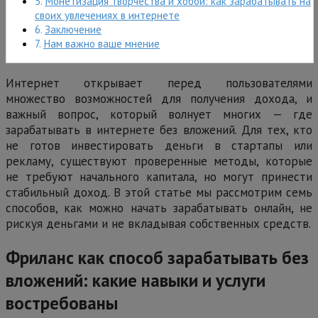
Монетизация творчества и хобби: как зарабатывать на
своих увлечениях в интернете
Заключение
Нам важно ваше мнение
Интернет открывает перед пользователями
множество возможностей для получения дохода, и
важный вопрос, который волнует многих — где
зарабатывать в интернете без вложений. Для тех, кто
не готов инвестировать деньги в стартапы или
рекламу, существуют проверенные методы, которые
не требуют начального капитала, но могут принести
стабильный доход. В этой статье мы рассмотрим семь
способов, как можно начать зарабатывать онлайн, не
рискуя деньгами и не вкладывая собственных средств.
Фриланс как способ зарабатывать без
вложений: какие навыки и услуги
востребованы