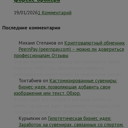
19/01/2026
1 Комментарий
Последние комментарии
Михаил Степанов
on
Криптовалютный обменник
PeernPay (peernpay.com) – можно ли довериться
профессионалам. Отзывы
Это же мошенники, почему вы публикуете такие
статьи у себя? При оформлении заявки в
peernpay.com пишут якобы не правильные рекви…
Тохтабиев
on
Кастомизированные сувениры:
бизнес-идея, позволяющая добавить свои
изображения или текст. Обзор.
В этой идее всё удобно и выгодно. Клиенты
любят, когда им дают возможность создать что-
то самим, пусть и без особенно сложных те…
Курылкин
on
Гипотетическая бизнес идея:
Заработок на сувенирах, связанных со спортом.