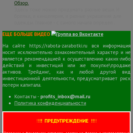
Обзор.
Здесь тоже можно придумать разные вещи. И
брелки, и канцелярия, и разные украшения для
одежды. Главное - с самого начала определ…
ЕЩЕ БОЛЬШЕ ВИДЕО
На сайте https://rabota-zarabotki.ru вся информация
носит исключительно ознакомительный характер и не
является рекомендацией к осуществлению каких-либо
действий и инвестиций или же покупке\продаже
активов. Трейдинг, как и любой другой вид
инвестиционной деятельности, предусматривает риск
потери капитала.
Контакты -
profits_inbox@mail.ru
Политика конфиденциальности
!
!
!
!
ПРЕДУПРЕЖДЕНИЕ
!!
!
!
Операции с фондовыми активами, сделки на форекс и криповалютные