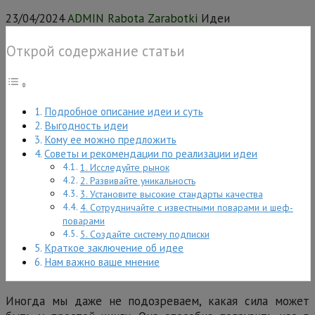
23/04/2024
ADMIN Rabota Zarabotki
Идеи
Открой содержание статьи
Подробное описание идеи и суть
Выгодность идеи
Кому ее можно предложить
Советы и рекомендации по реализации идеи
1. Исследуйте рынок
2. Развивайте уникальность
3. Установите высокие стандарты качества
4. Сотрудничайте с известными поварами и шеф-
поварами
5. Создайте систему подписки
Краткое заключение об идее
Нам важно ваше мнение
Иногда мы даже не подозреваем, какая сила может