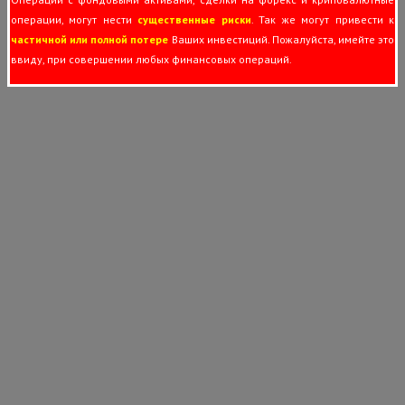
операции, могут нести
существенные риски
. Так же могут привести к
частичной или полной потере
Ваших инвестиций. Пожалуйста, имейте это
ввиду, при совершении любых финансовых операций.