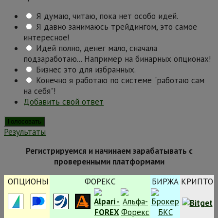
Я думаю, читаю, пока нет особо идей.
Я давно занимаюсь трейдингом, это самое
интересное!
Идей полно, денег мало, сначала
подзаработаю... Например на бинарных опционах!
Бизнес это для избранных.
Конечно я работаю по системе "работаю сам
на себя"!
Добавить свой ответ
Результаты
Регистрируемся и начинаем зарабатывать с
проверенными платформами
ОПЦИОНЫ
ФОРЕКС
БИРЖА
КРИПТО