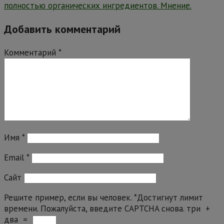
полностью органических ингредиентов. Мнение.
Добавить комментарий
Комментарий
*
Имя
*
Email
*
Сайт
Решите пример, если вы человек.
*
Достигнут лимит
времени. Пожалуйста, введите CAPTCHA снова.
три
+
два
=