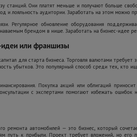
зу станций. Они платят меньше и получают больше сво
од и лояльность аудитории. Заработать на этом можно п
вязи. Регулярное обновление оборудования поддержива
знаваемым брендом в нише. Заработать на бизнес-идее ре
с-идеи или франшизы
питал для старта бизнеса. Торговля валютами требует з
ость убытков. Это популярный способ среди тех, кто ищ
нансирования. Покупка акций или облигаций приноси
Консультации с экспертами помогают избежать ошибок н
го ремонта автомобилей — это бизнес, который сочета
ям путь к прибыли. Проект требует вложений, но его 