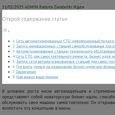
21/02/2025
ADMIN Rabota Zarabotki
Идеи
Открой содержание статьи
Сеть автоматизированных СТО: революционный подход 
Запуск инновационных станций самообслуживания для р
Автоматизированные станции технического обслуживани
Сеть СТО для самостоятельного ремонта: бизнес идея,
Запуск сети автоматизированных станций для самостоя
Где взять деньги на реализацию бизнес-идеи или фран
Заключение
Нам важно ваше мнение
В условиях роста числа автовладельцев и стремлени
представляет собой новаторскую бизнес-идею, способн
обслуживать свои машины самостоятельно. Он открывае
воплотить эту концепцию в жизнь.