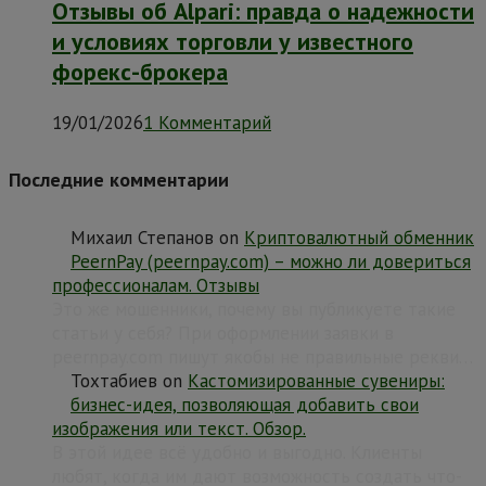
Отзывы об Alpari: правда о надежности
и условиях торговли у известного
форекс-брокера
19/01/2026
1 Комментарий
Последние комментарии
Михаил Степанов
on
Криптовалютный обменник
PeernPay (peernpay.com) – можно ли довериться
профессионалам. Отзывы
Это же мошенники, почему вы публикуете такие
статьи у себя? При оформлении заявки в
peernpay.com пишут якобы не правильные рекви…
Тохтабиев
on
Кастомизированные сувениры:
бизнес-идея, позволяющая добавить свои
изображения или текст. Обзор.
В этой идее всё удобно и выгодно. Клиенты
любят, когда им дают возможность создать что-