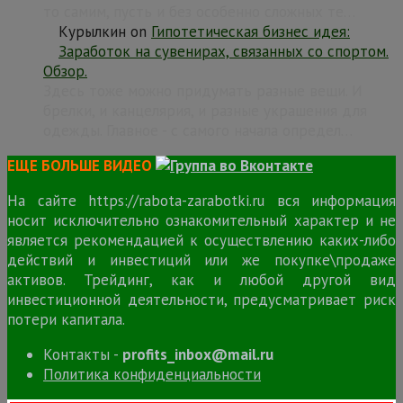
то самим, пусть и без особенно сложных те…
Курылкин
on
Гипотетическая бизнес идея:
Заработок на сувенирах, связанных со спортом.
Обзор.
Здесь тоже можно придумать разные вещи. И
брелки, и канцелярия, и разные украшения для
одежды. Главное - с самого начала определ…
ЕЩЕ БОЛЬШЕ ВИДЕО
На сайте https://rabota-zarabotki.ru вся информация
носит исключительно ознакомительный характер и не
является рекомендацией к осуществлению каких-либо
действий и инвестиций или же покупке\продаже
активов. Трейдинг, как и любой другой вид
инвестиционной деятельности, предусматривает риск
потери капитала.
Контакты -
profits_inbox@mail.ru
Политика конфиденциальности