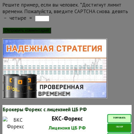
Решите пример, если вы человек.
*
Достигнут лимит
времени. Пожалуйста, введите CAPTCHA снова.
девять
−
четыре
=
Брокеры Форекс с лицензией ЦБ РФ
БКС-Форекс
ТОРГОВАТЬ
Лицензия ЦБ РФ
ОБЗОР