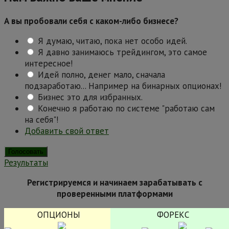
А вы пробовали себя с каком-либо бизнесе?
Я думаю, читаю, пока нет особо идей.
Я давно занимаюсь трейдингом, это самое
интересное!
Идей полно, денег мало, сначала
подзаработаю... Например на бинарных опционах!
Бизнес это для избранных.
Конечно я работаю по системе "работаю сам
на себя"!
Добавить свой ответ
Результаты
Регистрируемся и начинаем зарабатывать с
проверенными платформами
ОПЦИОНЫ
ФОРЕКС