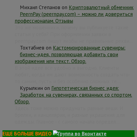
Михаил Степанов
on
Криптовалютный обменник
PeernPay (peernpay.com) – можно ли довериться
профессионалам. Отзывы
Это же мошенники, почему вы публикуете такие
статьи у себя? При оформлении заявки в
peernpay.com пишут якобы не правильные рекви…
Тохтабиев
on
Кастомизированные сувениры:
бизнес-идея, позволяющая добавить свои
изображения или текст. Обзор.
В этой идее всё удобно и выгодно. Клиенты
любят, когда им дают возможность создать что-
то самим, пусть и без особенно сложных те…
Курылкин
on
Гипотетическая бизнес идея:
Заработок на сувенирах, связанных со спортом.
Обзор.
Здесь тоже можно придумать разные вещи. И
брелки, и канцелярия, и разные украшения для
одежды. Главное - с самого начала определ…
ЕЩЕ БОЛЬШЕ ВИДЕО