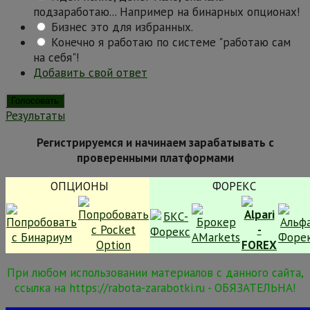
подзаработаю... Например на бинарных опционах!
Бизнес это для избранных.
Конечно я работаю по системе "работаю сам
на себя"!
Добавить свой ответ
Результаты
Регистрируемся и начинаем зарабатывать с
проверенными платформами
ОПЦИОНЫ
ФОРЕКС
При любом использовании материалов с данного сайта,
ссылка на https://rabota-zarabotki.ru - ОБЯЗАТЕЛЬНА!