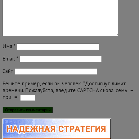
Имя
*
Email
*
Сайт
Решите пример, если вы человек.
*
Достигнут лимит
времени. Пожалуйста, введите CAPTCHA снова.
семь
−
три
=