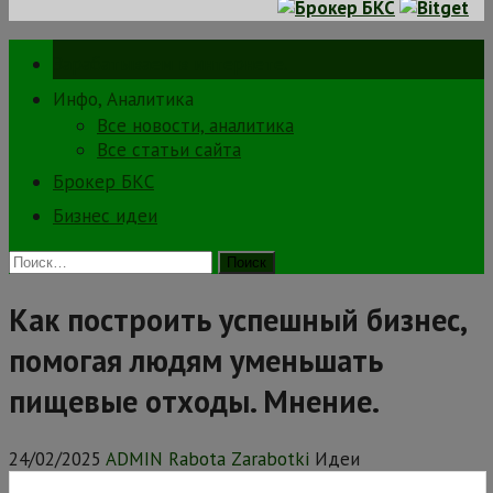
Зарабатываем в интернете.
Инфо, Аналитика
Все новости, аналитика
Все статьи сайта
Брокер БКС
Бизнес идеи
Найти:
Как построить успешный бизнес,
помогая людям уменьшать
пищевые отходы. Мнение.
24/02/2025
ADMIN Rabota Zarabotki
Идеи