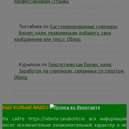
профессионалам. Отзывы
Это же мошенники, почему вы публикуете такие
статьи у себя? При оформлении заявки в
peernpay.com пишут якобы не правильные рекви…
Тохтабиев
on
Кастомизированные сувениры:
бизнес-идея, позволяющая добавить свои
изображения или текст. Обзор.
В этой идее всё удобно и выгодно. Клиенты
любят, когда им дают возможность создать что-
то самим, пусть и без особенно сложных те…
Курылкин
on
Гипотетическая бизнес идея:
Заработок на сувенирах, связанных со спортом.
Обзор.
Здесь тоже можно придумать разные вещи. И
брелки, и канцелярия, и разные украшения для
одежды. Главное - с самого начала определ…
ЕЩЕ БОЛЬШЕ ВИДЕО
На сайте https://rabota-zarabotki.ru вся информация
носит исключительно ознакомительный характер и не