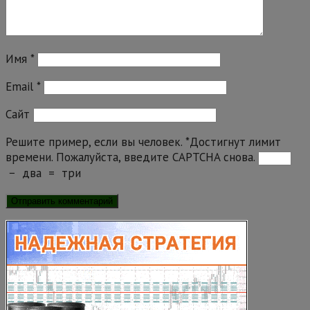
Имя
*
Email
*
Сайт
Решите пример, если вы человек.
*
Достигнут лимит
времени. Пожалуйста, введите CAPTCHA снова.
−
два
=
три