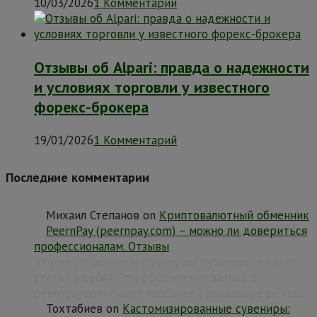
10/03/2026
1 Комментарий
Отзывы об Alpari: правда о надежности
и условиях торговли у известного
форекс-брокера
19/01/2026
1 Комментарий
Последние комментарии
Михаил Степанов
on
Криптовалютный обменник
PeernPay (peernpay.com) – можно ли довериться
профессионалам. Отзывы
Это же мошенники, почему вы публикуете такие
статьи у себя? При оформлении заявки в
peernpay.com пишут якобы не правильные рекви…
Тохтабиев
on
Кастомизированные сувениры: