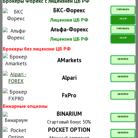
Брокеры Форекс с лицензией ЦБ РФ
БКС-Форекс
ТОРГОВАТЬ
Лицензия ЦБ РФ
ОБЗОР
Альфа-Форекс
ТОРГОВАТЬ
Лицензия ЦБ РФ
ОБЗОР
Брокеры без лицензии ЦБ РФ
AMarkets
ПЕРЕЙТИ
Alpari
ПЕРЕЙТИ
FxPro
ПЕРЕЙТИ
Бинарные опционы
BINARIUM
ПЕРЕЙТИ
Стартовый бонус 50%
POCKET OPTION
ПЕРЕЙТИ
Мощный терминал