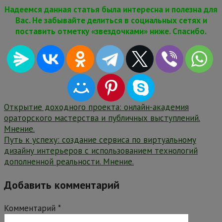
Надеемся данная статья была интересна и полезна для
Вас. Не забывайте делиться в социальных сетях и
поставить отметку «звездочками» ниже. Спасибо.
Навигация
Открытие доходного проекта: онлайн-академия
ораторского мастерства и публичных выступлений.
по
Мнение.
записям
Путь к успеху: создание сервиса по виртуальному
дизайну интерьеров с использованием технологий
дополненной реальности. Мнение.
Добавить комментарий
Комментарий
*