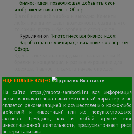
бизнес-идея, позволяющая добавить свои
изображения или текст. Обзор.
В этой идее всё удобно и выгодно. Клиенты
любят, когда им дают возможность создать что-
то самим, пусть и без особенно сложных те…
Курылкин
on
Гипотетическая бизнес идея:
Заработок на сувенирах, связанных со спортом.
Обзор.
Здесь тоже можно придумать разные вещи. И
брелки, и канцелярия, и разные украшения для
одежды. Главное - с самого начала определ…
ЕЩЕ БОЛЬШЕ ВИДЕО
На сайте https://rabota-zarabotki.ru вся информация
носит исключительно ознакомительный характер и не
является рекомендацией к осуществлению каких-либо
действий и инвестиций или же покупке\продаже
активов. Трейдинг, как и любой другой вид
инвестиционной деятельности, предусматривает риск
потери капитала.