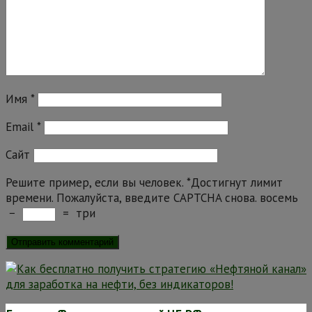
Имя
*
Email
*
Сайт
Решите пример, если вы человек.
*
Достигнут лимит
времени. Пожалуйста, введите CAPTCHA снова.
восемь
−
=
три