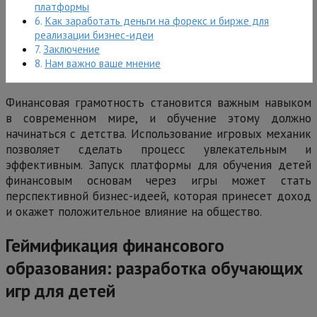
платформы
Как заработать деньги на форекс и бирже для
реализации бизнес-идеи
Заключение
Нам важно ваше мнение
Финансовая грамотность становится важным навыком
в современном мире, и обучение этому должно
начинаться с детства. Использование игровых механик
позволяет сделать процесс увлекательным и
эффективным. Запуск платформы для обучения детей
финансовым основам через игры может стать
перспективной бизнес-идеей, которая принесет доход
и окажет положительное влияние на общество.
Геймификация финансового
образования: разработка обучающих
игр для детей