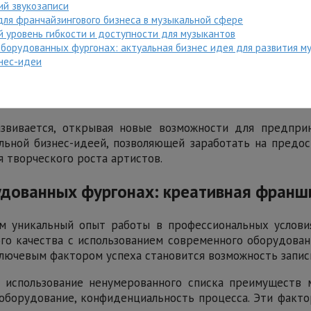
ий звукозаписи
для франчайзингового бизнеса в музыкальной сфере
уровень гибкости и доступности для музыкантов
оборудованных фургонах: актуальная бизнес идея для развития м
нес-идеи
звивается, открывая новые возможности для предпри
льной бизнес-идеей, позволяющей заработать на предос
я творческого роста артистов.
удованных фургонах: креативная франш
м уникальный опыт работы в профессиональных услови
ого качества с использованием современного оборудова
Ключевым фактором успеха становится возможность запис
 использование ненумерованного списка преимуществ м
оборудование, конфиденциальность процесса. Эти факт