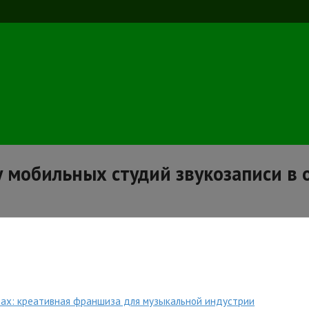
 мобильных студий звукозаписи в 
ах: креативная франшиза для музыкальной индустрии