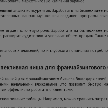
планировать маркетинговые кампании заранее.
льный анализ конкурентов. Заработать на бизнес-идее м
ределенных жанрах музыки или создание программ лоял
же играет ключевую роль. Заработать на бизнес-идее мо
то расширит аудиторию и увеличит объем продаж. Также
инансовых вложений, но и глубокого понимания потребно
т.
спективная ниша для франчайзингового
й нишей для франчайзингового бизнеса благодаря своей г
ыми начальными вложениями. Это позволит быстро ма
огли эффективно работать с клиентами.
спользование таблицы. Например, можно сравнить затра