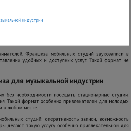
узыкальной индустрии
нимателей. Франшиза мобильных студий звукозаписи в
тавлении удобных и доступных услуг. Такой формат не
иза для музыкальной индустрии
ях без необходимости посещать стационарные студии.
ния. Такой формат особенно привлекателен для молодых
и в любом месте.
обильных студий: оперативность записи, возможность
оры делают такую услугу особенно привлекательной для