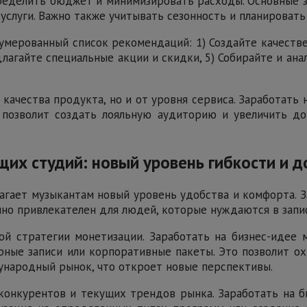
пределить бюджет и минимизировать расходы. Основные з
а услуги. Важно также учитывать сезонность и планироват
мерованный список рекомендаций: 1) Создайте качестве
лагайте специальные акции и скидки, 5) Собирайте и ана
 качества продукта, но и от уровня сервиса. Заработать
 позволит создать лояльную аудиторию и увеличить до
х студий: новый уровень гибкости и д
ает музыкантам новый уровень удобства и комфорта. За
нно привлекателен для людей, которые нуждаются в запи
ой стратегии монетизации. Заработать на бизнес-идее
ярные записи или корпоративные пакеты. Это позволит 
ународный рынок, что откроет новые перспективы.
конкурентов и текущих трендов рынка. Заработать на 