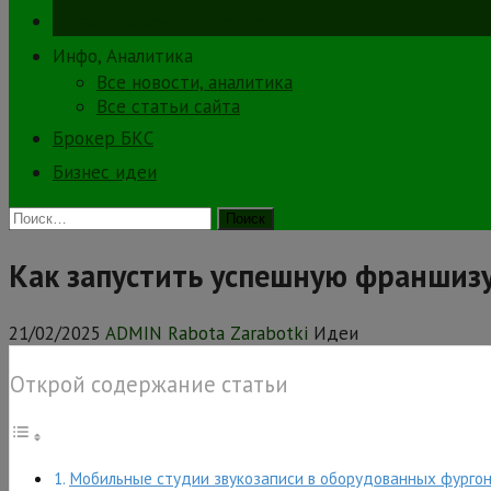
Зарабатываем в интернете.
Инфо, Аналитика
Все новости, аналитика
Все статьи сайта
Брокер БКС
Бизнес идеи
Найти:
Как запустить успешную франшизу
21/02/2025
ADMIN Rabota Zarabotki
Идеи
Открой содержание статьи
Мобильные студии звукозаписи в оборудованных фургон