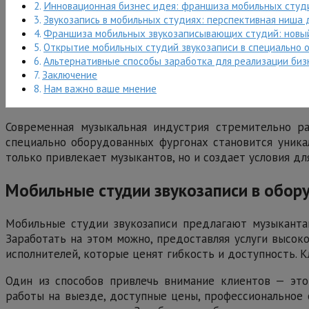
Инновационная бизнес идея: франшиза мобильных студ
Звукозапись в мобильных студиях: перспективная ниша 
Франшиза мобильных звукозаписывающих студий: новый 
Открытие мобильных студий звукозаписи в специально 
Альтернативные способы заработка для реализации биз
Заключение
Нам важно ваше мнение
Современная музыкальная индустрия стремительно ра
специально оборудованных фургонах становится уника
только привлекает музыкантов, но и создает условия дл
Мобильные студии звукозаписи в обор
Мобильные студии звукозаписи предлагают музыканта
Заработать на этом можно, предоставляя услуги высок
исполнителей, которые ценят гибкость и доступность. 
Один из способов привлечь внимание клиентов — это
работы на выезде, доступные цены, профессиональное 