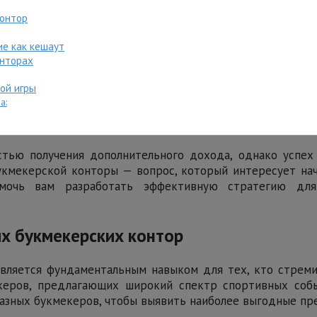
контор
ие как кешаут
онторах
ой игры
а:
ью получения дополнительного дохода, однако успех 
укмекерской конторы — вопрос, который интересует на
очь вам разработать эффективную стратегию для п
х букмекерских контор
вляется фундаментальным навыком для тех, кто стремит
керов, предлагающих широкий спектр спортивных соб
разных букмекеров, чтобы выявить наиболее выгодные пр