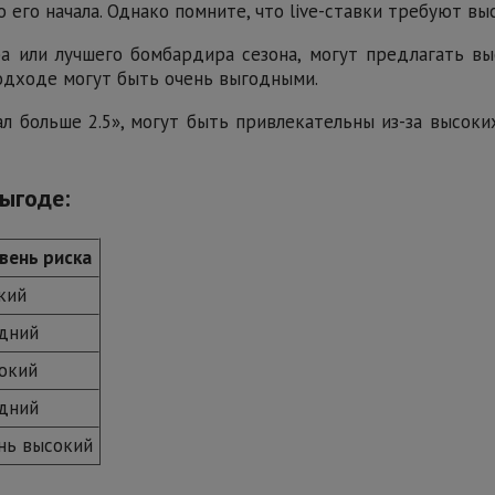
 его начала. Однако помните, что live-ставки требуют в
а или лучшего бомбардира сезона, могут предлагать в
одходе могут быть очень выгодными.
л больше 2.5», могут быть привлекательны из-за высок
ыгоде:
вень риска
кий
дний
окий
дний
нь высокий