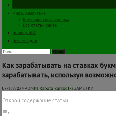
Зарабатываем в интернете.
Инфо, Аналитика
Все новости, аналитика
Все статьи сайта
Брокер БКС
Бизнес идеи
Найти:
Как зарабатывать на ставках бук
зарабатывать, используя возможн
07/12/2024
ADMIN Rabota Zarabotki
ЗАМЕТКИ
Открой содержание статьи