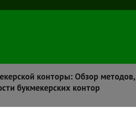
мекерской конторы: Обзор методов,
ости букмекерских контор