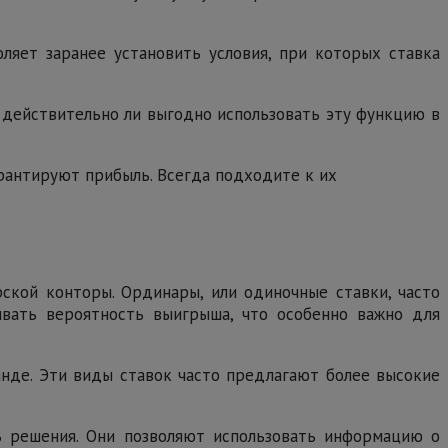
ляет заранее установить условия, при которых ставка
 действительно ли выгодно использовать эту функцию в
рантируют прибыль. Всегда подходите к их
ской конторы. Ординары, или одиночные ставки, часто
ивать вероятность выигрыша, что особенно важно для
анде. Эти виды ставок часто предлагают более высокие
ь решения. Они позволяют использовать информацию о