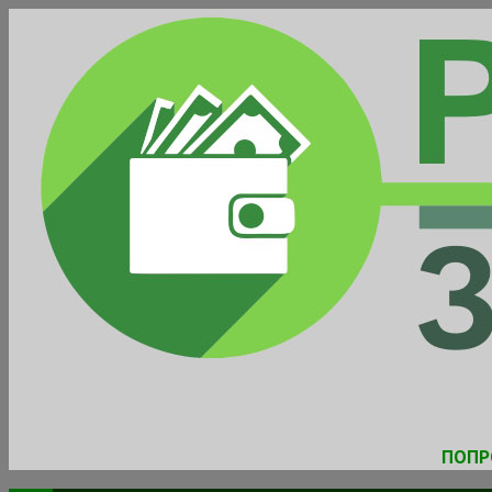
Skip
to
content
ПОПР