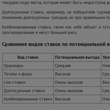
текущем ходе матча, которая может быть недоступна до
Долгосрочные ставки, например, на победителя турнир
понимания долгосрочных трендов, но при правильном п
Комбинированные ставки, такие как «обе забьют и тота
прогнозирования и несут больший риск.
Сравнение видов ставок по потенциальной в
Вид ставки
Потенциальная выгода
Уро
Ординары
Средняя
Низ
Тоталы и форы
Высокая
Сре
Live-ставки
Очень высокая
Выс
Долгосрочные ставки
Очень высокая
Сре
Комбинированные ставки
Высокая
Оче