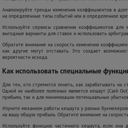
Анализируйте тренды изменения коэффициентов в долг
на определенные типы событий или в определенное вре
Используйте сервисы сравнения коэффициентов для 
выгодные варианты для ставок и использовать арбитраж
Обратите внимание на скорость изменения коэффициен
как другие могут отставать. Это создает возможнос
вероятности исхода.
Как использовать специальные функции
Для тех, кто стремится понять, как зарабатывать на 
Одной из наиболее полезных является кешаут (Cash Ou
прибыли, так и для минимизации потенциальных убытков
Изучите механизм работы кешаута у разных букмекеров
на вашу общую прибыль. Обратите внимание на скорость 
Используйте функцию частичного кешаута, если она д