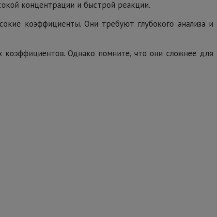
ысокой концентрации и быстрой реакции.
ысокие коэффициенты. Они требуют глубокого анализа и
их коэффициентов. Однако помните, что они сложнее для