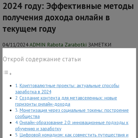
2024 году: Эффективные методы
получения дохода онлайн в
текущем году
04/11/2024
ADMIN Rabota Zarabotki
ЗАМЕТКИ
Открой содержание статьи
Криптовалютные проекты: актуальные способы
заработка в 2024
Создание контента для метавселенных: новые
горизонты онлайн-дохода
Монетизация через социальные токены: построение
сообщества
Онлайн-образование 2.0: инновационные подходы к
обучению и заработку
Цифровой номадизм: как совместить путешествия и