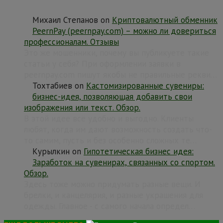
Михаил Степанов
on
Криптовалютный обменник
PeernPay (peernpay.com) – можно ли довериться
профессионалам. Отзывы
Это же мошенники, почему вы публикуете такие
статьи у себя? При оформлении заявки в
peernpay.com пишут якобы не правильные рекви…
Тохтабиев
on
Кастомизированные сувениры:
бизнес-идея, позволяющая добавить свои
изображения или текст. Обзор.
В этой идее всё удобно и выгодно. Клиенты
любят, когда им дают возможность создать что-
то самим, пусть и без особенно сложных те…
Курылкин
on
Гипотетическая бизнес идея:
Заработок на сувенирах, связанных со спортом.
Обзор.
Здесь тоже можно придумать разные вещи. И
брелки, и канцелярия, и разные украшения для
одежды. Главное - с самого начала определ…