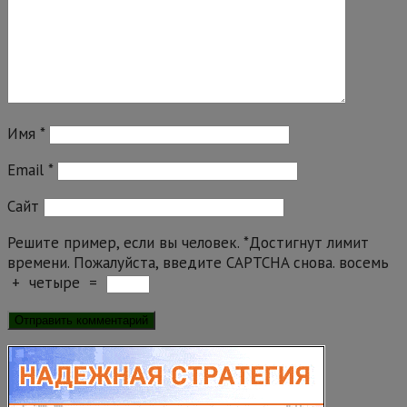
Имя
*
Email
*
Сайт
Решите пример, если вы человек.
*
Достигнут лимит
времени. Пожалуйста, введите CAPTCHA снова.
восемь
+
четыре
=