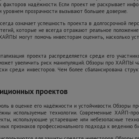
х факторов надёжности. Если проект не раскрывает инф
м уровнем прозрачности вызывают большее доверие.
 всегда означает успешность проекта в долгосрочной п
тегий, которые не всегда отражают реальное положение 
ХАЙПЫ могут помочь инвесторам оценить, насколько уст
итализация проекта распределяется среди его участник
ожет увеличить риск манипуляций. Обзоры про ХАЙПЫ ча
ки среди инвесторов. Чем более сбалансирована струк
тиционных проектов
оль в оценке его надёжности и устойчивости. Обзоры 
дёжны используемые технологии. Современные ХАЙП-п
кты, использующие устаревшие или небезопасные техно
жных признаков профессионального подхода к ведению би
и используются для защиты средств инвесторов. Обзоры 