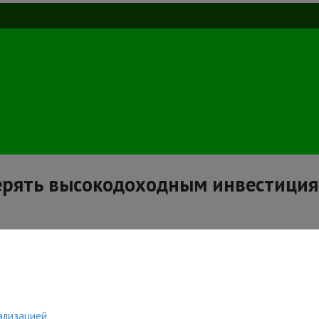
ерять высокодоходным инвестици
ализацией