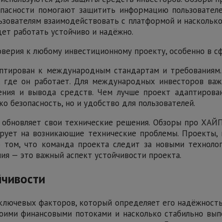
пасности помогают защитить информацию пользовател
льзователям взаимодействовать с платформой и насколь
дет работать устойчиво и надёжно.
оверия к любому инвестиционному проекту, особенно в с
даптирован к международным стандартам и требования
, где он работает. Для международных инвесторов важ
ения и вывода средств. Чем лучше проект адаптиров
ко безопасность, но и удобство для пользователей.
т обновляет свои технические решения. Обзоры про ХАЙ
рует на возникающие технические проблемы. Проекты,
о том, что команда проекта следит за новыми техноло
ния — это важный аспект устойчивости проекта.
йчивости
ключевых факторов, который определяет его надёжност
оими финансовыми потоками и насколько стабильно выпо