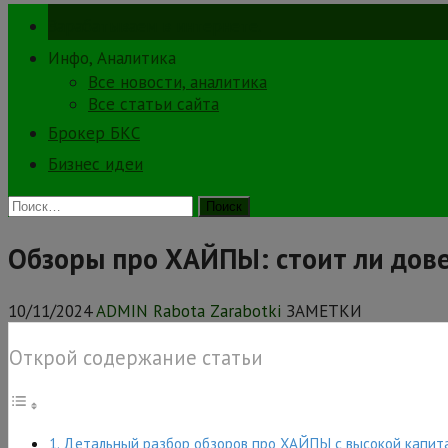
Зарабатываем в интернете.
Инфо, Аналитика
Все новости, аналитика
Все статьи сайта
Брокер БКС
Бизнес идеи
Найти:
Обзоры про ХАЙПЫ: стоит ли дов
10/11/2024
ADMIN Rabota Zarabotki
ЗАМЕТКИ
Открой содержание статьи
Детальный разбор обзоров про ХАЙПЫ с высокой капит