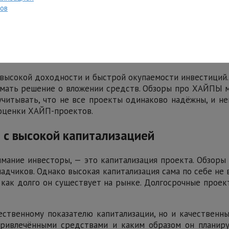
ов
ысокой доходности и быстрой окупаемости инвестиций.
имать решение о вложении средств. Обзоры про ХАЙПЫ м
читывать, что не все проекты одинаково надёжны, и н
 оценки ХАЙП-проектов.
 с высокой капитализацией
мание инвесторы, — это капитализация проекта. Обзор
дчиков. Однако высокая капитализация сама по себе не в
 как долго он существует на рынке. Долгосрочные прое
ственному показателю капитализации, но и качествен
ривлечёнными средствами и каким образом он планир