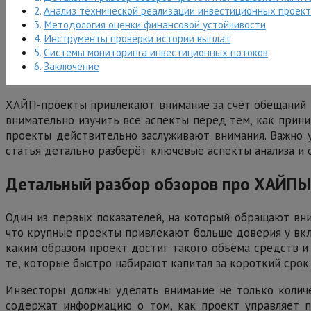
Анализ технической реализации инвестиционных проект
Методология оценки финансовой устойчивости
Инструменты проверки истории выплат
Системы мониторинга инвестиционных потоков
Заключение
ХАЙП-проекты привлекают внимание за счёт обещаний в
внимательно изучить все аспекты перед тем, как прин
проекты действительно заслуживают внимания. Важно у
статья детально разберёт ключевые аспекты анализа и
Детальный разбор обзоров про ХАЙПЫ
Один из первых показателей, на который обращают вни
что крупные проекты привлекают больше доверия у вкла
каким образом проект достиг такого объёма средств и
те, которые быстро набирают капитал за короткий срок.
Инвесторы должны уделять внимание не только количе
содержат информацию о том, как проект управляет п