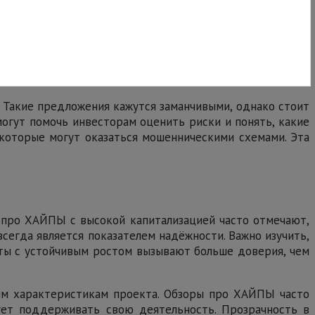
 Такие предложения кажутся заманчивыми, однако стоит
огут помочь инвесторам оценить риски и понять, какие
екоторые могут оказаться мошенническими схемами. Эта
ы про ХАЙПЫ с высокой капитализацией часто отмечают,
сегда является показателем надёжности. Важно изучить,
кты с устойчивым ростом вызывают больше доверия, чем
ным характеристикам проекта. Обзоры про ХАЙПЫ часто
ует поддерживать свою деятельность. Прозрачность в