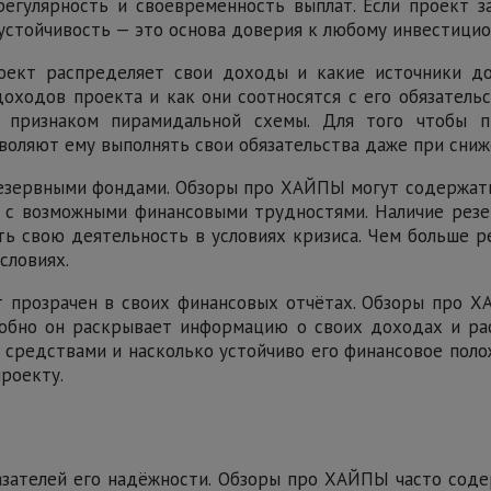
регулярность и своевременность выплат. Если проект з
устойчивость — это основа доверия к любому инвестицио
оект распределяет свои доходы и какие источники д
доходов проекта и как они соотносятся с его обязатель
 признаком пирамидальной схемы. Для того чтобы 
оляют ему выполнять свои обязательства даже при сниж
 резервными фондами. Обзоры про ХАЙПЫ могут содержат
я с возможными финансовыми трудностями. Наличие резе
 свою деятельность в условиях кризиса. Чем больше р
словиях.
кт прозрачен в своих финансовых отчётах. Обзоры про 
обно он раскрывает информацию о своих доходах и ра
и средствами и насколько устойчиво его финансовое пол
роекту.
азателей его надёжности. Обзоры про ХАЙПЫ часто соде