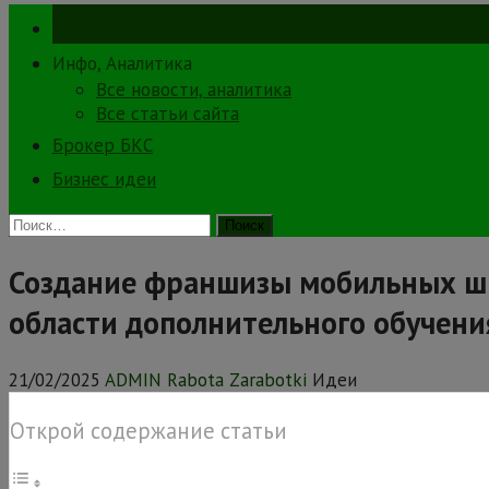
Зарабатываем в интернете.
Инфо, Аналитика
Все новости, аналитика
Все статьи сайта
Брокер БКС
Бизнес идеи
Найти:
Создание франшизы мобильных шк
области дополнительного обучени
21/02/2025
ADMIN Rabota Zarabotki
Идеи
Открой содержание статьи