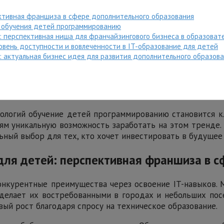
ктивная франшиза в сфере дополнительного образования
 обучения детей программированию
 перспективная ниша для франчайзингового бизнеса в образоват
вень доступности и вовлеченности в IT-образование для детей
 актуальная бизнес идея для развития дополнительного образова
нологий обучение детей программированию становится к
 уникальную возможность заработать на этом тренде. Т
ьный выбор для тех, кто хочет инвестировать в будущее
ля детей: перспективная франшиза в с
нкурентные преимущества через освоение IT-навыков.
 делает их востребованными в городах и небольших пос
вый рост благодаря спросу на техническое образование.