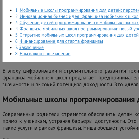
Мобильные школы программирования для детей: перспе
Инновационная бизнес идея: франшиза мобильных школ
Обучение детей программированию в мобильных школах:
Франшиза мобильных школ программирования: новый уро
Открытие мобильных школ программирования для детей:
Финансирование для старта франшизы
Заключение
Нам важно ваше мнение
В эпоху цифровизации и стремительного развития тех
франшиза мобильных школ предлагает предпринимателям
значимость и высокий потенциал доходности. Это идеал
Мобильные школы программирования д
Современные родители стремятся обеспечить детям ко
прямо к ученикам, устраняя барьеры доступности. Это
такие услуги в рамках франшизы. Ниша обещает устойчи