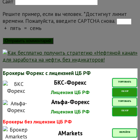
Сайт
Решите пример, если вы человек.
*
Достигнут лимит
времени. Пожалуйста, введите CAPTCHA снова.
+
пять
=
семь
Брокеры Форекс с лицензией ЦБ РФ
БКС-Форекс
ТОРГОВАТЬ
Лицензия ЦБ РФ
ОБЗОР
Альфа-Форекс
ТОРГОВАТЬ
Лицензия ЦБ РФ
ОБЗОР
Брокеры без лицензии ЦБ РФ
AMarkets
ПЕРЕЙТИ