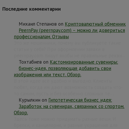
Последние комментарии
Михаил Степанов
on
Криптовалютный обменник
PeernPay (peernpay.com) – можно ли довериться
профессионалам. Отзывы
Это же мошенники, почему вы публикуете такие
статьи у себя? При оформлении заявки в
peernpay.com пишут якобы не правильные рекви…
Тохтабиев
on
Кастомизированные сувениры:
бизнес-идея, позволяющая добавить свои
изображения или текст. Обзор.
В этой идее всё удобно и выгодно. Клиенты
любят, когда им дают возможность создать что-
то самим, пусть и без особенно сложных те…
Курылкин
on
Гипотетическая бизнес идея:
Заработок на сувенирах, связанных со спортом.
Обзор.
Здесь тоже можно придумать разные вещи. И
брелки, и канцелярия, и разные украшения для