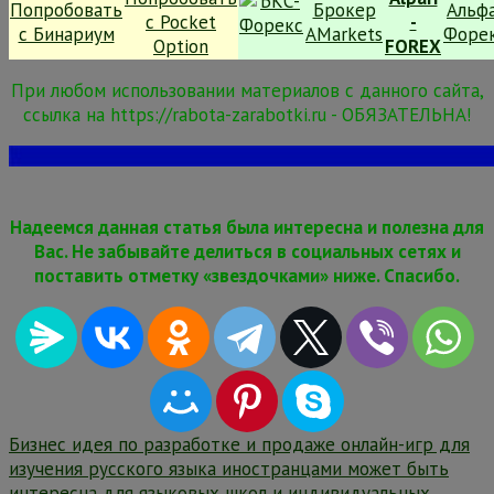
При любом использовании материалов с данного сайта,
ссылка на https://rabota-zarabotki.ru - ОБЯЗАТЕЛЬНА!
Надеемся данная статья была интересна и полезна для
Вас. Не забывайте делиться в социальных сетях и
поставить отметку «звездочками» ниже. Спасибо.
Навигация
Бизнес идея по разработке и продаже онлайн-игр для
изучения русского языка иностранцами может быть
по
интересна для языковых школ и индивидуальных