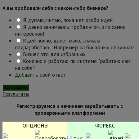
А вы пробовали себя с каком-либо бизнесе?
Я думаю, читаю, пока нет особо идей.
Я давно занимаюсь трейдингом, это самое
интересное!
Идей полно, денег мало, сначала
подзаработаю... Например на бинарных опционах!
Бизнес это для избранных.
Конечно я работаю по системе "работаю сам
на себя"!
Добавить свой ответ
Результаты
Регистрируемся и начинаем зарабатывать с
проверенными платформами
ОПЦИОНЫ
ФОРЕКС