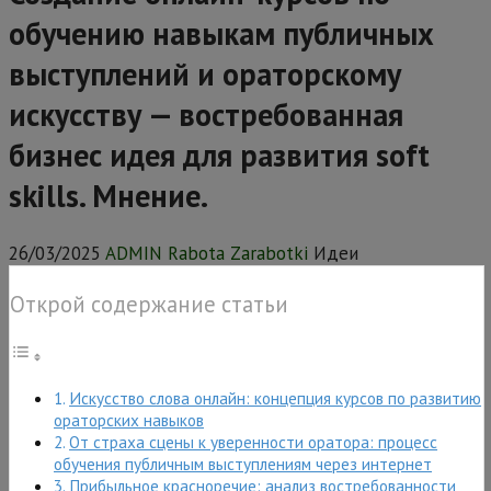
обучению навыкам публичных
выступлений и ораторскому
искусству — востребованная
бизнес идея для развития soft
skills. Мнение.
26/03/2025
ADMIN Rabota Zarabotki
Идеи
Открой содержание статьи
Искусство слова онлайн: концепция курсов по развитию
ораторских навыков
От страха сцены к уверенности оратора: процесс
обучения публичным выступлениям через интернет
Прибыльное красноречие: анализ востребованности