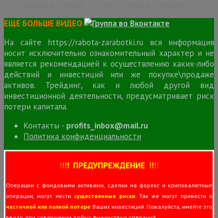
одежды. Главное - с самого начала определ…
ЕЩЕ БОЛЬШЕ ВИДЕО
На сайте https://rabota-zarabotki.ru вся информация
носит исключительно ознакомительный характер и не
является рекомендацией к осуществлению каких-либо
действий и инвестиций или же покупке\продаже
активов. Трейдинг, как и любой другой вид
инвестиционной деятельности, предусматривает риск
потери капитала.
Контакты -
profits_inbox@mail.ru
Политика конфиденциальности
!
!
!
!
ПРЕДУПРЕЖДЕНИЕ
!!
!
!
Операции с фондовыми активами, сделки на форекс и криповалютные
операции, могут нести
существенные риски
. Так же могут привести к
частичной или полной потере
Ваших инвестиций. Пожалуйста, имейте это
ввиду, при совершении любых финансовых операций.