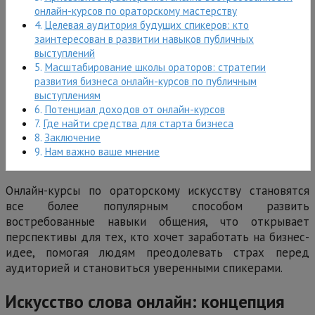
онлайн-курсов по ораторскому мастерству
Целевая аудитория будущих спикеров: кто
заинтересован в развитии навыков публичных
выступлений
Масштабирование школы ораторов: стратегии
развития бизнеса онлайн-курсов по публичным
выступлениям
Потенциал доходов от онлайн-курсов
Где найти средства для старта бизнеса
Заключение
Нам важно ваше мнение
Онлайн-курсы по ораторскому искусству становятся
все более популярным способом развить
востребованные навыки общения, что открывает
перспективы для тех, кто хочет заработать на бизнес-
идее, помогая людям преодолевать страх перед
аудиторией и становиться уверенными спикерами.
Искусство слова онлайн: концепция