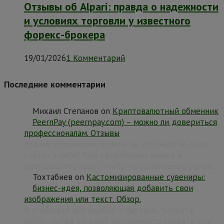
Отзывы об Alpari: правда о надежности
и условиях торговли у известного
форекс-брокера
19/01/2026
1 Комментарий
Последние комментарии
Михаил Степанов
on
Криптовалютный обменник
PeernPay (peernpay.com) – можно ли довериться
профессионалам. Отзывы
Это же мошенники, почему вы публикуете такие
статьи у себя? При оформлении заявки в
peernpay.com пишут якобы не правильные рекви…
Тохтабиев
on
Кастомизированные сувениры:
бизнес-идея, позволяющая добавить свои
изображения или текст. Обзор.
В этой идее всё удобно и выгодно. Клиенты
любят, когда им дают возможность создать что-