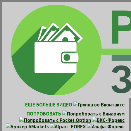
Skip
to
content
ЕЩЕ БОЛЬШЕ ВИДЕО
ПОПРОБОВАТЬ