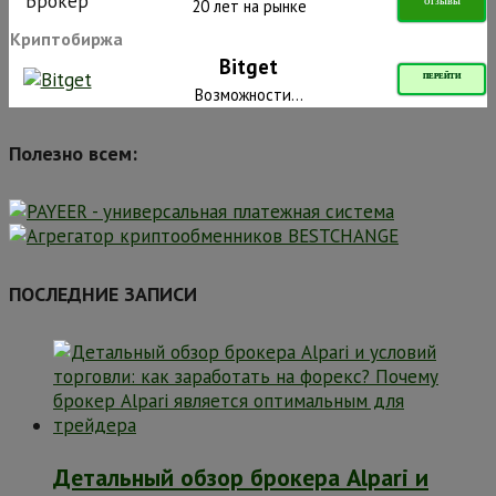
20 лет на рынке
ОТЗЫВЫ
Криптобиржа
Bitget
ПЕРЕЙТИ
Возможности...
Полезно всем:
ПОСЛЕДНИЕ ЗАПИСИ
Детальный обзор брокера Alpari и