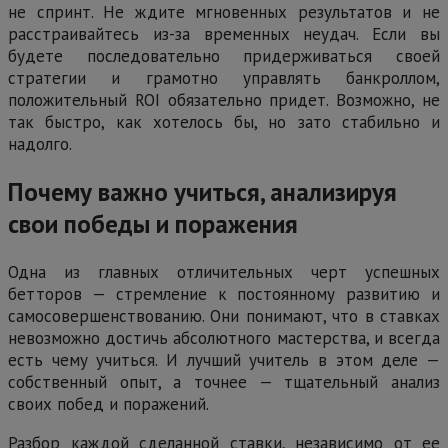
не спринт. Не ждите мгновенных результатов и не
расстраивайтесь из-за временных неудач. Если вы
будете последовательно придерживаться своей
стратегии и грамотно управлять банкроллом,
положительный ROI обязательно придет. Возможно, не
так быстро, как хотелось бы, но зато стабильно и
надолго.
Почему важно учиться, анализируя
свои победы и поражения
Одна из главных отличительных черт успешных
бетторов — стремление к постоянному развитию и
самосовершенствованию. Они понимают, что в ставках
невозможно достичь абсолютного мастерства, и всегда
есть чему учиться. И лучший учитель в этом деле —
собственный опыт, а точнее — тщательный анализ
своих побед и поражений.
Разбор каждой сделанной ставки, независимо от ее