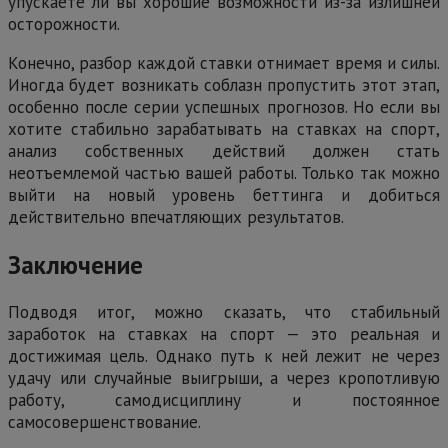
упускаете ли вы хорошие возможности из-за излишней
осторожности.
Конечно, разбор каждой ставки отнимает время и силы.
Иногда будет возникать соблазн пропустить этот этап,
особенно после серии успешных прогнозов. Но если вы
хотите стабильно зарабатывать на ставках на спорт,
анализ собственных действий должен стать
неотъемлемой частью вашей работы. Только так можно
выйти на новый уровень беттинга и добиться
действительно впечатляющих результатов.
Заключение
Подводя итог, можно сказать, что стабильный
заработок на ставках на спорт — это реальная и
достижимая цель. Однако путь к ней лежит не через
удачу или случайные выигрыши, а через кропотливую
работу, самодисциплину и постоянное
самосовершенствование.