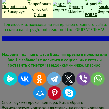
При любом использовании материалов с данного сайта,
ссылка на https://rabota-zarabotki.ru - ОБЯЗАТЕЛЬНА!
Надеемся данная статья была интересна и полезна для
Вас. Не забывайте делиться в социальных сетях и
поставить отметку «звездочками» ниже. Спасибо.
Навигация
Спорт букмекерская контора: Как выбрать
букмекерскую контору для ставок на спорт: критерии