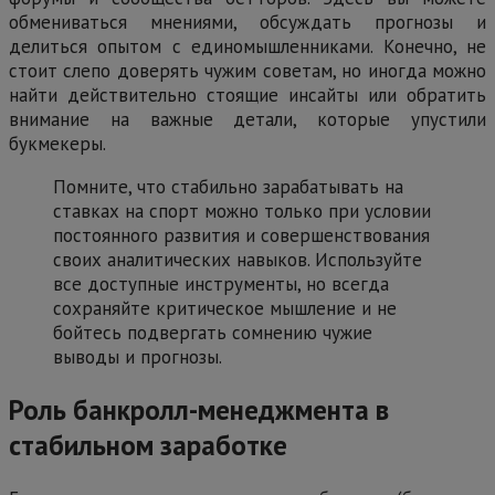
обмениваться мнениями, обсуждать прогнозы и
делиться опытом с единомышленниками. Конечно, не
стоит слепо доверять чужим советам, но иногда можно
найти действительно стоящие инсайты или обратить
внимание на важные детали, которые упустили
букмекеры.
Помните, что стабильно зарабатывать на
ставках на спорт можно только при условии
постоянного развития и совершенствования
своих аналитических навыков. Используйте
все доступные инструменты, но всегда
сохраняйте критическое мышление и не
бойтесь подвергать сомнению чужие
выводы и прогнозы.
Роль банкролл-менеджмента в
стабильном заработке