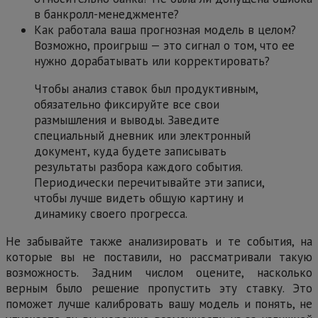
в банкролл-менеджменте?
Как работала ваша прогнозная модель в целом?
Возможно, проигрыш — это сигнал о том, что ее
нужно дорабатывать или корректировать?
Чтобы анализ ставок был продуктивным,
обязательно фиксируйте все свои
размышления и выводы. Заведите
специальный дневник или электронный
документ, куда будете записывать
результаты разбора каждого события.
Периодически перечитывайте эти записи,
чтобы лучше видеть общую картину и
динамику своего прогресса.
Не забывайте также анализировать и те события, на
которые вы не поставили, но рассматривали такую
возможность. Задним числом оцените, насколько
верным было решение пропустить эту ставку. Это
поможет лучше калибровать вашу модель и понять, не