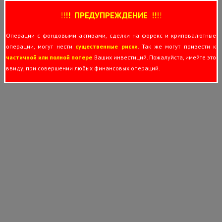
!
!
!
!
ПРЕДУПРЕЖДЕНИЕ
!!
!
!
Операции с фондовыми активами, сделки на форекс и криповалютные
операции, могут нести
существенные риски
. Так же могут привести к
частичной или полной потере
Ваших инвестиций. Пожалуйста, имейте это
ввиду, при совершении любых финансовых операций.