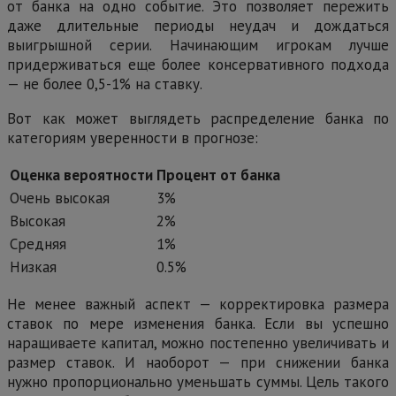
от банка на одно событие. Это позволяет пережить
даже длительные периоды неудач и дождаться
выигрышной серии. Начинающим игрокам лучше
придерживаться еще более консервативного подхода
— не более 0,5-1% на ставку.
Вот как может выглядеть распределение банка по
категориям уверенности в прогнозе:
Оценка вероятности
Процент от банка
Очень высокая
3%
Высокая
2%
Средняя
1%
Низкая
0.5%
Не менее важный аспект — корректировка размера
ставок по мере изменения банка. Если вы успешно
наращиваете капитал, можно постепенно увеличивать и
размер ставок. И наоборот — при снижении банка
нужно пропорционально уменьшать суммы. Цель такого