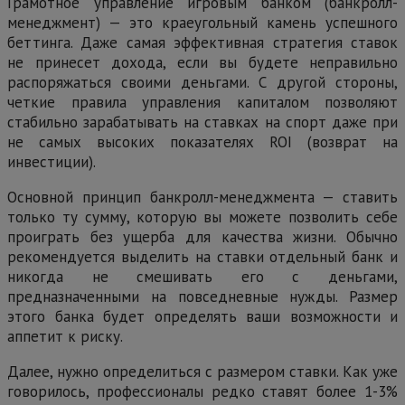
Грамотное управление игровым банком (банкролл-
менеджмент) — это краеугольный камень успешного
беттинга. Даже самая эффективная стратегия ставок
не принесет дохода, если вы будете неправильно
распоряжаться своими деньгами. С другой стороны,
четкие правила управления капиталом позволяют
стабильно зарабатывать на ставках на спорт даже при
не самых высоких показателях ROI (возврат на
инвестиции).
Основной принцип банкролл-менеджмента — ставить
только ту сумму, которую вы можете позволить себе
проиграть без ущерба для качества жизни. Обычно
рекомендуется выделить на ставки отдельный банк и
никогда не смешивать его с деньгами,
предназначенными на повседневные нужды. Размер
этого банка будет определять ваши возможности и
аппетит к риску.
Далее, нужно определиться с размером ставки. Как уже
говорилось, профессионалы редко ставят более 1-3%