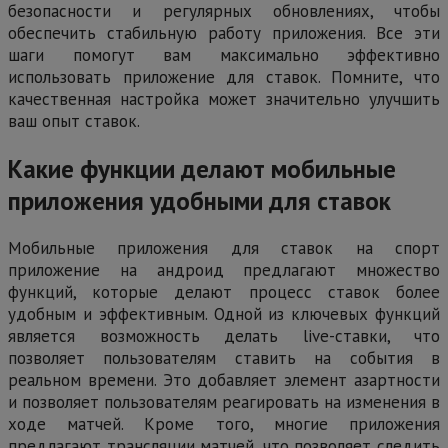
безопасности и регулярных обновлениях, чтобы
обеспечить стабильную работу приложения. Все эти
шаги помогут вам максимально эффективно
использовать приложение для ставок. Помните, что
качественная настройка может значительно улучшить
ваш опыт ставок.
Какие функции делают мобильные
приложения удобными для ставок
Мобильные приложения для ставок на спорт
приложение на андроид предлагают множество
функций, которые делают процесс ставок более
удобным и эффективным. Одной из ключевых функций
является возможность делать live-ставки, что
позволяет пользователям ставить на события в
реальном времени. Это добавляет элемент азартности
и позволяет пользователям реагировать на изменения в
ходе матчей. Кроме того, многие приложения
предлагают трансляции матчей, что позволяет следить