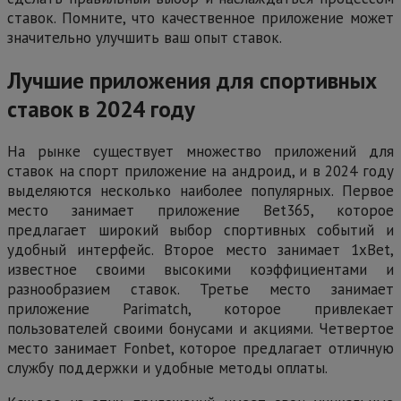
ставок. Помните, что качественное приложение может
значительно улучшить ваш опыт ставок.
Лучшие приложения для спортивных
ставок в 2024 году
На рынке существует множество приложений для
ставок на спорт приложение на андроид, и в 2024 году
выделяются несколько наиболее популярных. Первое
место занимает приложение Bet365, которое
предлагает широкий выбор спортивных событий и
удобный интерфейс. Второе место занимает 1xBet,
известное своими высокими коэффициентами и
разнообразием ставок. Третье место занимает
приложение Parimatch, которое привлекает
пользователей своими бонусами и акциями. Четвертое
место занимает Fonbet, которое предлагает отличную
службу поддержки и удобные методы оплаты.