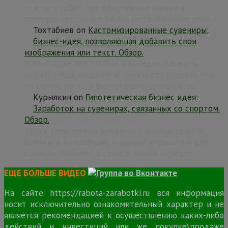
статьи у себя? При оформлении заявки в
peernpay.com пишут якобы не правильные рекви…
Тохтабиев
on
Кастомизированные сувениры:
бизнес-идея, позволяющая добавить свои
изображения или текст. Обзор.
В этой идее всё удобно и выгодно. Клиенты
любят, когда им дают возможность создать что-
то самим, пусть и без особенно сложных те…
Курылкин
on
Гипотетическая бизнес идея:
Заработок на сувенирах, связанных со спортом.
Обзор.
Здесь тоже можно придумать разные вещи. И
брелки, и канцелярия, и разные украшения для
одежды. Главное - с самого начала определ…
ЕЩЕ БОЛЬШЕ ВИДЕО
На сайте https://rabota-zarabotki.ru вся информация
носит исключительно ознакомительный характер и не
является рекомендацией к осуществлению каких-либо
действий и инвестиций или же покупке\продаже