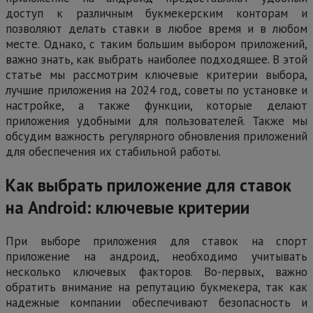
доступ к различным букмекерским конторам и
позволяют делать ставки в любое время и в любом
месте. Однако, с таким большим выбором приложений,
важно знать, как выбрать наиболее подходящее. В этой
статье мы рассмотрим ключевые критерии выбора,
лучшие приложения на 2024 год, советы по установке и
настройке, а также функции, которые делают
приложения удобными для пользователей. Также мы
обсудим важность регулярного обновления приложений
для обеспечения их стабильной работы.
Как выбрать приложение для ставок
на Android: ключевые критерии
При выборе приложения для ставок на спорт
приложение на андроид, необходимо учитывать
несколько ключевых факторов. Во-первых, важно
обратить внимание на репутацию букмекера, так как
надежные компании обеспечивают безопасность и