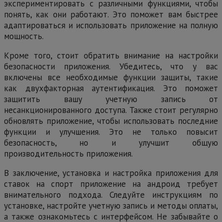
экспериментировать с различными функциями, чтобы
понять, как они работают. Это поможет вам быстрее
адаптироваться и использовать приложение на полную
мощность.
Кроме того, стоит обратить внимание на настройки
безопасности приложения. Убедитесь, что у вас
включены все необходимые функции защиты, такие
как двухфакторная аутентификация. Это поможет
защитить вашу учетную запись от
несанкционированного доступа. Также стоит регулярно
обновлять приложение, чтобы использовать последние
функции и улучшения. Это не только повысит
безопасность, но и улучшит общую
производительность приложения.
В заключение, установка и настройка приложения для
ставок на спорт приложение на андроид требует
внимательного подхода. Следуйте инструкциям по
установке, настройте учетную запись и методы оплаты,
а также ознакомьтесь с интерфейсом. Не забывайте о