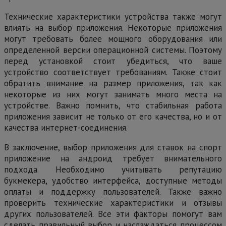
Технические характеристики устройства также могут
влиять на выбор приложения. Некоторые приложения
могут требовать более мощного оборудования или
определенной версии операционной системы. Поэтому
перед установкой стоит убедиться, что ваше
устройство соответствует требованиям. Также стоит
обратить внимание на размер приложения, так как
некоторые из них могут занимать много места на
устройстве. Важно помнить, что стабильная работа
приложения зависит не только от его качества, но и от
качества интернет-соединения.
В заключение, выбор приложения для ставок на спорт
приложение на андроид требует внимательного
подхода. Необходимо учитывать репутацию
букмекера, удобство интерфейса, доступные методы
оплаты и поддержку пользователей. Также важно
проверить технические характеристики и отзывы
других пользователей. Все эти факторы помогут вам
сделать правильный выбор и наслаждаться процессом