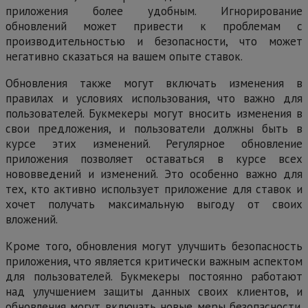
приложения более удобным. Игнорирование
обновлений может привести к проблемам с
производительностью и безопасности, что может
негативно сказаться на вашем опыте ставок.
Обновления также могут включать изменения в
правилах и условиях использования, что важно для
пользователей. Букмекеры могут вносить изменения в
свои предложения, и пользователи должны быть в
курсе этих изменений. Регулярное обновление
приложения позволяет оставаться в курсе всех
нововведений и изменений. Это особенно важно для
тех, кто активно использует приложение для ставок и
хочет получать максимальную выгоду от своих
вложений.
Кроме того, обновления могут улучшить безопасность
приложения, что является критически важным аспектом
для пользователей. Букмекеры постоянно работают
над улучшением защиты данных своих клиентов, и
обновления могут включать новые меры безопасности.