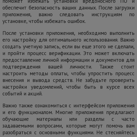
поможет избежать установки вредоносного ПО и
обеспечит безопасность ваших данных. После загрузки
приложения, важно следовать инструкциям по
установке, чтобы избежать ошибок.
После установки приложения, необходимо выполнить
его настройку для оптимального использования. Важно
создать учетную запись, если вы еще этого не сделали,
и пройти процесс верификации. Это может включать
предоставление личной информации и документов для
подтверждения вашей личности. Также стоит
настроить методы оплаты, чтобы упростить процесс
внесения и вывода средств. Не забудьте проверить
настройки уведомлений, чтобы быть в курсе всех
событий и акций.
Важно также ознакомиться с интерфейсом приложения
и его функционалом. Многие приложения предлагают
обучающие материалы или разделы с часто
задаваемыми вопросами, которые могут помочь вам
разобраться с основными функциями. Не стесняйтесь