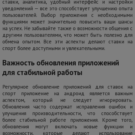
ставки, аналитика, удобный интерфейс и настройки
уведомлений — все это способствует улучшению опыта
пользователей. Выбор приложения с необходимыми
функциями может значительно повысить ваши шансы
на успех. Не забывайте также о возможности общения с
другими пользователями, что может быть полезно для
обмена опытом. Все эти аспекты делают ставки на
спорт более доступными и увлекательными.
Важность обновления приложений
для стабильной работы
Регулярное обновление приложений для ставок на
спорт приложение на андроид является важным
аспектом, который не следует игнорировать.
Обновления часто содержат исправления ошибок и
улучшения производительности, что способствует
более стабильной работе приложения. Кроме того,
обновления могут включать новые функции и
возможности, которые делают использование