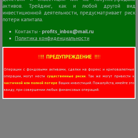
активов. Трейдинг, как и любой другой вид
инвестиционной деятельности, предусматривает риск
потери капитала.
Контакты -
profits_inbox@mail.ru
Политика конфиденциальности
!
!
!
!
ПРЕДУПРЕЖДЕНИЕ
!!
!
!
Операции с фондовыми активами, сделки на форекс и криповалютные
операции, могут нести
существенные риски
. Так же могут привести к
частичной или полной потере
Ваших инвестиций. Пожалуйста, имейте это
ввиду, при совершении любых финансовых операций.