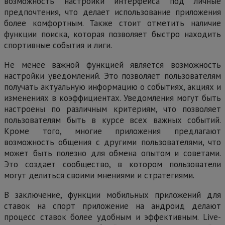
возможность настройки интерфейса под личные
предпочтения, что делает использование приложения
более комфортным. Также стоит отметить наличие
функции поиска, которая позволяет быстро находить
спортивные события и лиги.
Не менее важной функцией является возможность
настройки уведомлений. Это позволяет пользователям
получать актуальную информацию о событиях, акциях и
изменениях в коэффициентах. Уведомления могут быть
настроены по различным критериям, что позволяет
пользователям быть в курсе всех важных событий.
Кроме того, многие приложения предлагают
возможность общения с другими пользователями, что
может быть полезно для обмена опытом и советами.
Это создает сообщество, в котором пользователи
могут делиться своими мнениями и стратегиями.
В заключение, функции мобильных приложений для
ставок на спорт приложение на андроид делают
процесс ставок более удобным и эффективным. Live-