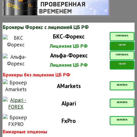
Брокеры Форекс с лицензией ЦБ РФ
БКС-Форекс
ТОРГОВАТЬ
Лицензия ЦБ РФ
ОБЗОР
Альфа-Форекс
ТОРГОВАТЬ
Лицензия ЦБ РФ
ОБЗОР
Брокеры без лицензии ЦБ РФ
AMarkets
ПЕРЕЙТИ
Alpari
ПЕРЕЙТИ
FxPro
ПЕРЕЙТИ
Бинарные опционы