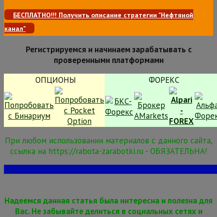
БЕСПЛАТНО!!! Получить описание стратегии "Нефтяной
канал"
Регистрируемся и начинаем зарабатывать с
проверенными платформами
ОПЦИОНЫ
ФОРЕКС
При любом использовании материалов с данного сайта,
ссылка на https://rabota-zarabotki.ru - ОБЯЗАТЕЛЬНА!
Надеемся данная статья была интересна и полезна для
Вас. Не забывайте делиться в социальных сетях и