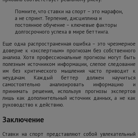
Помните, что ставки на спорт – это марафон,
а не спринт. Терпение, дисциплина и
постоянное обучение – ключевые факторы
долгосрочного успеха в мире беттинга.
Еще одна распространенная ошибка – это чрезмерное
доверие к «экспертным» прогнозам без собственного
анализа. Хотя профессиональные прогнозы могут быть
полезным источником информации, слепое следование
им без критического мышления часто приводит к
неудачам. Каждый беттер должен научиться
самостоятельно анализировать информацию и
принимать решения, используя прогнозы экспертов
лишь как дополнительный источник данных, а не как
руководство к действию.
Заключение
Ставки на спорт представляют собой увлекательный