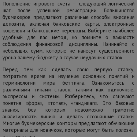
Пополнение игрового счета – следующий логический
шаг после успешной регистрации. Большинство
букмекеров предлагают различные способы внесения
депозита, включая банковские карты, электронные
кошельки и банковские переводы. Выберите наиболее
удобный для вас метод, но помните о важности
соблюдения финансовой дисциплины. Начинайте с
небольших сумм, которые не нанесут существенного
урона вашему бюджету в случае неудачных ставок.
Перед тем как сделать свою первую ставку,
потратьте время на изучение основных понятий и
терминологии мира беттинга. Ознакомьтесь с
различными типами ставок, такими как одиночные,
экспрессы и системы. Разберитесь, что означают
понятия «фора», «тотал», «гандикап». Это базовые
знания, без которых невозможно грамотно
анализировать линию и делать осознанные ставки.
Многие букмекерские конторы предлагают обучающие
материалы для новичков, которые могут быть полезны
на этом этапе.