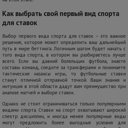
Как выбрать свой первый вид спорта
для ставок
Выбор первого вида спорта для ставок – это важное
решение, которое может определить ваш дальнейший
путь в мире беттинга. Логичным шагом будет начать с
того вида спорта, в котором вы разбираетесь лучше
всего. Если вы давний болельщик футбола, знаете
составы команд, следите за трансферами и понимаете
тактические нюансы игры, то футбольные ставки
станут отличной отправной точкой. Ваши знания и
интуиция в этой области дадут вам преимущество при
анализе матчей и выборе ставок.
Однако не стоит ограничиваться только популярными
видами спорта. Ставки на спорт охватывают широкий
спектр дисциплин, и иногда менее популярные виды
могут предложить более выгодные условия для