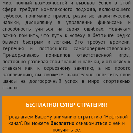
мир, полный возможностей и вызовов. Успех в этой
сфере требует комплексного подхода, включающего
глубокое понимание правил, развитые аналитические
навыки, дисциплину в управлении финансами и
способность учиться на своих ошибках. Новичкам
важно помнить, что путь к успеху в беттинге редко
бывает быстрым и легким. Это требует времени,
терпения и постоянного самосовершенствования.
Придерживаясь принципов ответственной игры,
постоянно развивая свои знания и навыки, и относясь к
ставкам как к серьезному занятию, а не просто
развлечению, вы сможете значительно повысить свои
шансы на долгосрочный успех в мире спортивных
ставок.
БЕСПЛАТНО! СУПЕР СТРАТЕГИЯ!
Предлагаем Вашему вниманию стратегию "Нефтяной
канал". Вы можете
бесплатно
ознакомиться с ней и
получить ее.