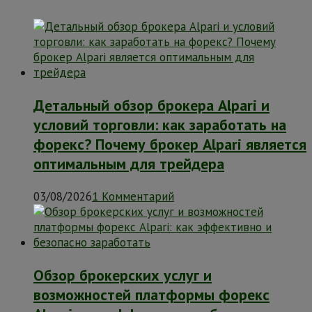
Детальный обзор брокера Alpari и
условий торговли: как заработать на
форекс? Почему брокер Alpari является
оптимальным для трейдера
03/08/2026
1 Комментарий
Обзор брокерских услуг и
возможностей платформы форекс