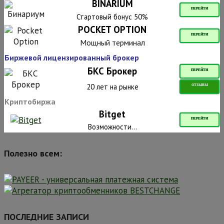
BINARIUM
ПЕРЕЙТИ
Стартовый бонус 50%
POCKET OPTION
ПЕРЕЙТИ
Мощный терминал
Биржевой лицензированный брокер
БКС Брокер
ПЕРЕЙТИ
20 лет на рынке
ОТЗЫВЫ
Криптобиржа
Bitget
ПЕРЕЙТИ
Возможности...
Полезно всем:
ПОСЛЕДНИЕ ЗАПИСИ