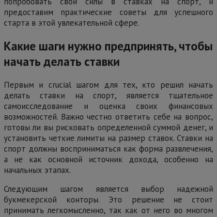
попробовать свои силы в ставках на спорт, и
предоставим практические советы для успешного
старта в этой увлекательной сфере.
Какие шаги нужно предпринять, чтобы
начать делать ставки
Первым и crucial шагом для тех, кто решил начать
делать ставки на спорт, является тщательное
самоисследование и оценка своих финансовых
возможностей. Важно честно ответить себе на вопрос,
готовы ли вы рисковать определенной суммой денег, и
установить четкие лимиты на размер ставок. Ставки на
спорт должны восприниматься как форма развлечения,
а не как основной источник дохода, особенно на
начальных этапах.
Следующим шагом является выбор надежной
букмекерской конторы. Это решение не стоит
принимать легкомысленно, так как от него во многом