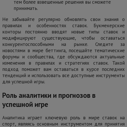
тем более взвешенные решения вы сможете
принимать.
Не забывайте регулярно обновлять свои знания о
правилах и особенностях ставок. Букмекерские
конторы постоянно вводят новые типы ставок и
модифицируют существующие, чтобы оставаться
конкурентоспособными на рынке. Следите за
новостями в мире беттинга, посещайте тематические
форумы и сообщества, где обсуждаются актуальные
изменения в правилах и стратегиях ставок. Такой
подход поможет вам оставаться в курсе последних
тенденций и использовать все доступные инструменты
для успешной игры.
Роль аналитики и прогнозов в
успешной игре
Аналитика играет ключевую роль в мире ставок на
спорт, являясь основным инструментом для принятия