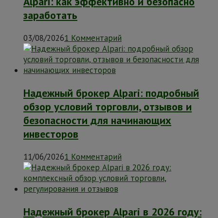
Alpari: как эффективно и безопасно
заработать
03/08/2026
1 Комментарий
Надежный брокер Alpari: подробный
обзор условий торговли, отзывов и
безопасности для начинающих
инвесторов
11/06/2026
1 Комментарий
Надежный брокер Alpari в 2026 году: