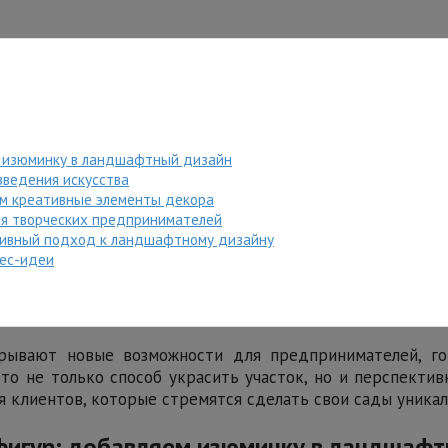
м изюминку в ландшафтный дизайн
зведения искусства
ем креативные элементы декора
ля творческих предпринимателей
тивный подход к ландшафтному дизайну
нес-идеи
ывают новые возможности для предпринимателей, го
о не только способ украсить участок, но и перспектив
я клиентов, которые стремятся сделать свои сады уника
фигур: добавляем изюминку в ландшафт