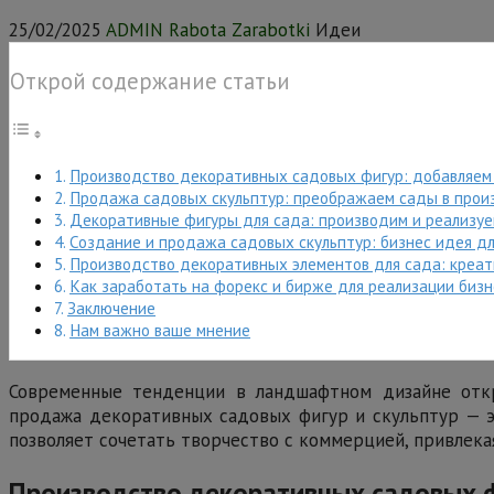
25/02/2025
ADMIN Rabota Zarabotki
Идеи
Открой содержание статьи
Производство декоративных садовых фигур: добавляе
Продажа садовых скульптур: преображаем сады в прои
Декоративные фигуры для сада: производим и реализу
Создание и продажа садовых скульптур: бизнес идея д
Производство декоративных элементов для сада: креа
Как заработать на форекс и бирже для реализации биз
Заключение
Нам важно ваше мнение
Современные тенденции в ландшафтном дизайне откр
продажа декоративных садовых фигур и скульптур — эт
позволяет сочетать творчество с коммерцией, привлека
Производство декоративных садовых 