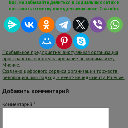
Вас. Не забывайте делиться в социальных сетях и
поставить отметку «звездочками» ниже. Спасибо.
Навигация
Прибыльное предприятие: виртуальная организация
пространства и консультирование по минимализму.
по
Мнение.
записям
Создание цифрового сервиса организации торжеств:
революционный подход к event-менеджменту. Мнение.
Добавить комментарий
Комментарий
*