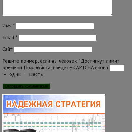
Имя
*
Email
*
Сайт
Решите пример, если вы человек.
*
Достигнут лимит
времени. Пожалуйста, введите CAPTCHA снова.
−
один
=
шесть