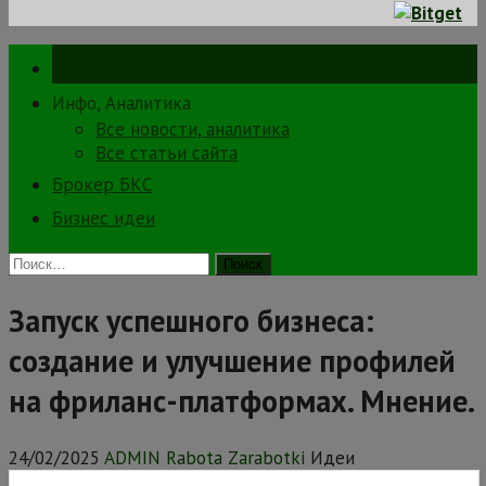
Зарабатываем в интернете.
Инфо, Аналитика
Все новости, аналитика
Все статьи сайта
Брокер БКС
Бизнес идеи
Найти:
Запуск успешного бизнеса:
создание и улучшение профилей
на фриланс-платформах. Мнение.
24/02/2025
ADMIN Rabota Zarabotki
Идеи