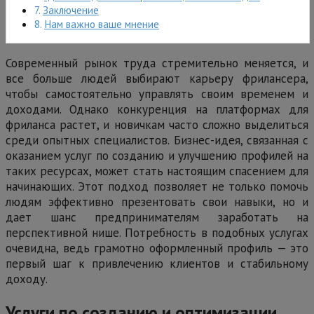
Заключение
Нам важно ваше мнение
Современный рынок труда стремительно меняется, и
все больше людей выбирают карьеру фрилансера,
чтобы самостоятельно управлять своим временем и
доходами. Однако конкуренция на платформах для
фриланса растет, и новичкам часто сложно выделиться
среди опытных специалистов. Бизнес-идея, связанная с
оказанием услуг по созданию и улучшению профилей на
таких ресурсах, может стать настоящим спасением для
начинающих. Этот подход позволяет не только помочь
людям эффективно презентовать свои навыки, но и
дает шанс предпринимателям заработать на
перспективной нише. Потребность в подобных услугах
очевидна, ведь грамотно оформленный профиль — это
первый шаг к привлечению клиентов и стабильному
доходу.
Услуги по созданию и оптимизации