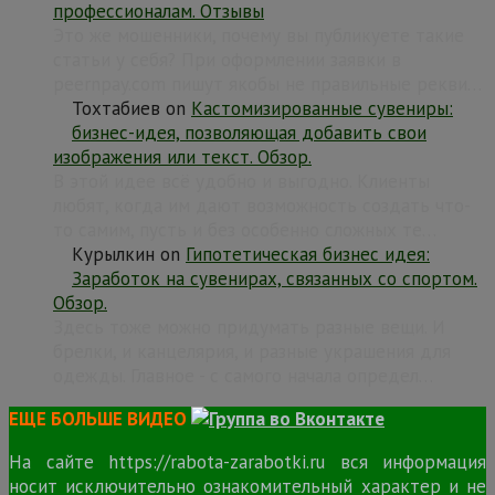
профессионалам. Отзывы
Это же мошенники, почему вы публикуете такие
статьи у себя? При оформлении заявки в
peernpay.com пишут якобы не правильные рекви…
Тохтабиев
on
Кастомизированные сувениры:
бизнес-идея, позволяющая добавить свои
изображения или текст. Обзор.
В этой идее всё удобно и выгодно. Клиенты
любят, когда им дают возможность создать что-
то самим, пусть и без особенно сложных те…
Курылкин
on
Гипотетическая бизнес идея:
Заработок на сувенирах, связанных со спортом.
Обзор.
Здесь тоже можно придумать разные вещи. И
брелки, и канцелярия, и разные украшения для
одежды. Главное - с самого начала определ…
ЕЩЕ БОЛЬШЕ ВИДЕО
На сайте https://rabota-zarabotki.ru вся информация
носит исключительно ознакомительный характер и не