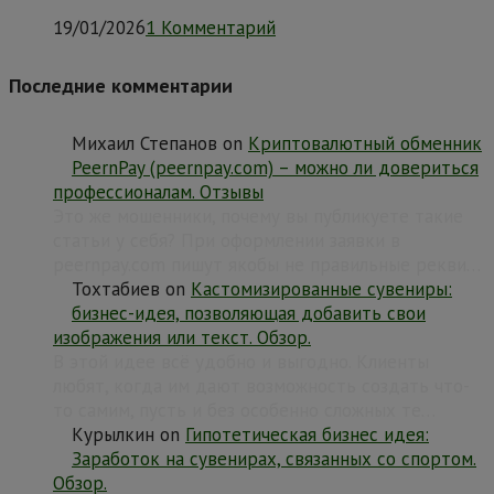
19/01/2026
1 Комментарий
Последние комментарии
Михаил Степанов
on
Криптовалютный обменник
PeernPay (peernpay.com) – можно ли довериться
профессионалам. Отзывы
Это же мошенники, почему вы публикуете такие
статьи у себя? При оформлении заявки в
peernpay.com пишут якобы не правильные рекви…
Тохтабиев
on
Кастомизированные сувениры:
бизнес-идея, позволяющая добавить свои
изображения или текст. Обзор.
В этой идее всё удобно и выгодно. Клиенты
любят, когда им дают возможность создать что-
то самим, пусть и без особенно сложных те…
Курылкин
on
Гипотетическая бизнес идея:
Заработок на сувенирах, связанных со спортом.
Обзор.