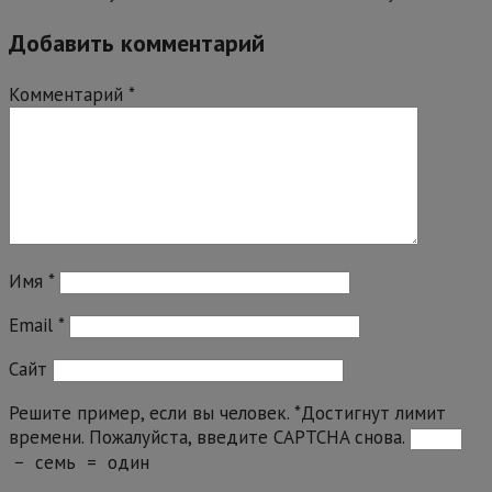
Добавить комментарий
Комментарий
*
Имя
*
Email
*
Сайт
Решите пример, если вы человек.
*
Достигнут лимит
времени. Пожалуйста, введите CAPTCHA снова.
−
семь
=
один