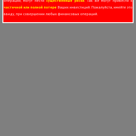
операции, могут нести
существенные риски
. Так же могут привести к
частичной или полной потере
Ваших инвестиций. Пожалуйста, имейте это
ввиду, при совершении любых финансовых операций.