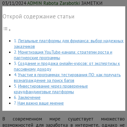
03/11/2024
ADMIN Rabota Zarabotki
ЗАМЕТКИ
Открой содержание статьи
Легальные платформы для фриланса: выбор надежных
заказчиков
Монетизация YouTube-канала: стратегии роста и
партнерские программы
Создание и продажа онлайн-курсов: от экспертизы к
пассивному доходу
Участие в программах тестирования ПО: как получать
вознаграждение за поиск багов
Инвестирование через проверенные
краудфандинговые платформы
Заключение
Нам важно ваше мнение
В современном мире существует множество
возможностей для заработка в интернете, однако не