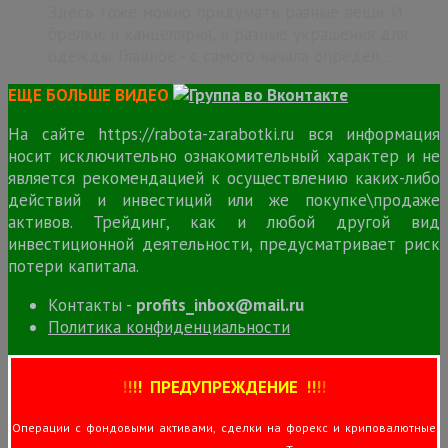
Здесь тоже можно придумать разные вещи. И
брелки, и канцелярия, и разные украшения для
одежды. Главное - с самого начала определ…
ЕЩЕ БОЛЬШЕ ВИДЕО
На сайте https://rabota-zarabotki.ru вся информация
носит исключительно ознакомительный характер и не
является рекомендацией к осуществлению каких-либо
действий и инвестиций или же покупке\продаже
активов. Трейдинг, как и любой другой вид
инвестиционной деятельности, предусматривает риск
потери капитала.
Контакты -
profits_inbox@mail.ru
Политика конфиденциальности
!
!
!
!
ПРЕДУПРЕЖДЕНИЕ
!!
!
!
Операции с фондовыми активами, сделки на форекс и криповалютные