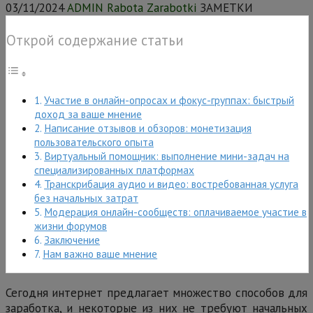
03/11/2024
ADMIN Rabota Zarabotki
ЗАМЕТКИ
Открой содержание статьи
Участие в онлайн-опросах и фокус-группах: быстрый
доход за ваше мнение
Написание отзывов и обзоров: монетизация
пользовательского опыта
Виртуальный помощник: выполнение мини-задач на
специализированных платформах
Транскрибация аудио и видео: востребованная услуга
без начальных затрат
Модерация онлайн-сообществ: оплачиваемое участие в
жизни форумов
Заключение
Нам важно ваше мнение
Сегодня интернет предлагает множество способов для
заработка, и некоторые из них не требуют начальных