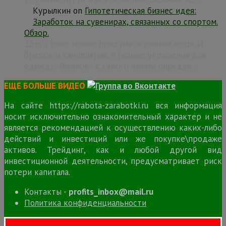
Курылкин
on
Гипотетическая бизнес идея:
Заработок на сувенирах, связанных со спортом.
Обзор.
Здесь тоже можно придумать разные вещи. И
брелки, и канцелярия, и разные украшения для
одежды. Главное - с самого начала определ…
ЕЩЕ БОЛЬШЕ ВИДЕО
На сайте https://rabota-zarabotki.ru вся информация
носит исключительно ознакомительный характер и не
является рекомендацией к осуществлению каких-либо
действий и инвестиций или же покупке\продаже
активов. Трейдинг, как и любой другой вид
инвестиционной деятельности, предусматривает риск
потери капитала.
Контакты -
profits_inbox@mail.ru
Политика конфиденциальности