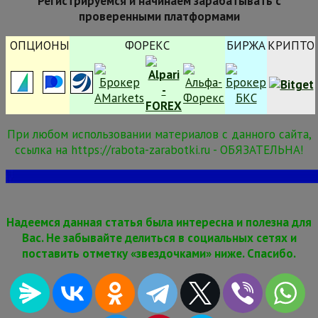
Регистрируемся и начинаем зарабатывать с
проверенными платформами
ОПЦИОНЫ
ФОРЕКС
БИРЖА
КРИПТО
При любом использовании материалов с данного сайта,
ссылка на https://rabota-zarabotki.ru - ОБЯЗАТЕЛЬНА!
Надеемся данная статья была интересна и полезна для
Вас. Не забывайте делиться в социальных сетях и
поставить отметку «звездочками» ниже. Спасибо.