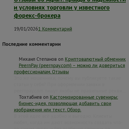
и условиях торговли у известного
форекс-брокера
19/01/2026
1 Комментарий
Последние комментарии
Михаил Степанов
on
Криптовалютный обменник
PeernPay (peernpay.com) – можно ли довериться
профессионалам. Отзывы
Это же мошенники, почему вы публикуете такие
статьи у себя? При оформлении заявки в
peernpay.com пишут якобы не правильные рекви…
Тохтабиев
on
Кастомизированные сувениры:
бизнес-идея, позволяющая добавить свои
изображения или текст. Обзор.
В этой идее всё удобно и выгодно. Клиенты
любят, когда им дают возможность создать что-
то самим, пусть и без особенно сложных те…