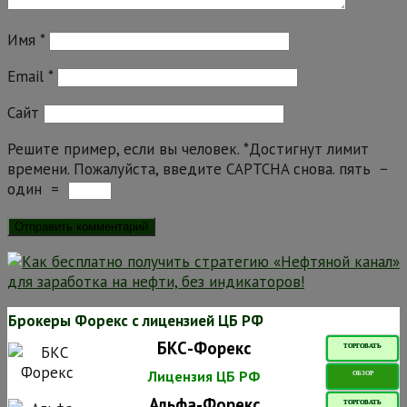
Имя
*
Email
*
Сайт
Решите пример, если вы человек.
*
Достигнут лимит
времени. Пожалуйста, введите CAPTCHA снова.
пять
−
один
=
Брокеры Форекс с лицензией ЦБ РФ
БКС-Форекс
ТОРГОВАТЬ
Лицензия ЦБ РФ
ОБЗОР
Альфа-Форекс
ТОРГОВАТЬ