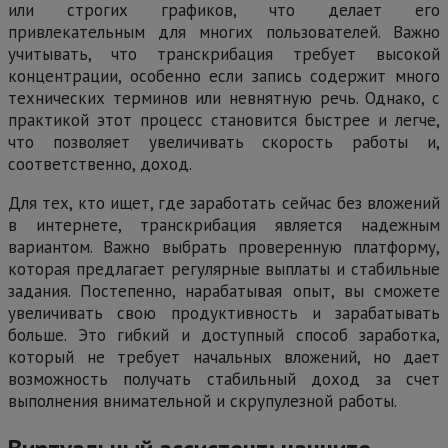
или строгих графиков, что делает его
привлекательным для многих пользователей. Важно
учитывать, что транскрибация требует высокой
концентрации, особенно если запись содержит много
технических терминов или невнятную речь. Однако, с
практикой этот процесс становится быстрее и легче,
что позволяет увеличивать скорость работы и,
соответственно, доход.
Для тех, кто ищет, где заработать сейчас без вложений
в интернете, транскрибация является надежным
вариантом. Важно выбрать проверенную платформу,
которая предлагает регулярные выплаты и стабильные
задания. Постепенно, нарабатывая опыт, вы сможете
увеличивать свою продуктивность и зарабатывать
больше. Это гибкий и доступный способ заработка,
который не требует начальных вложений, но дает
возможность получать стабильный доход за счет
выполнения внимательной и скрупулезной работы.