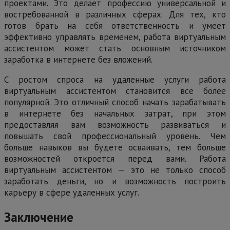
проектами. Это делает профессию универсальной и
востребованной в различных сферах. Для тех, кто
готов брать на себя ответственность и умеет
эффективно управлять временем, работа виртуальным
ассистентом может стать основным источником
заработка в интернете без вложений.
С ростом спроса на удаленные услуги работа
виртуальным ассистентом становится все более
популярной. Это отличный способ начать зарабатывать
в интернете без начальных затрат, при этом
предоставляя вам возможность развиваться и
повышать свой профессиональный уровень. Чем
больше навыков вы будете осваивать, тем больше
возможностей откроется перед вами. Работа
виртуальным ассистентом — это не только способ
заработать деньги, но и возможность построить
карьеру в сфере удаленных услуг.
Заключение