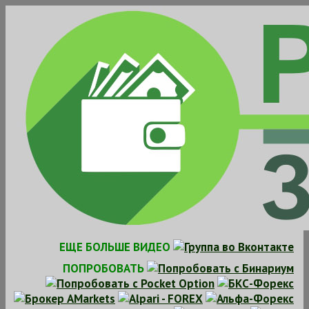
Skip
to
content
ЕЩЕ БОЛЬШЕ ВИДЕО
ПОПРОБОВАТЬ