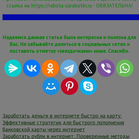
ссылка на https://rabota-zarabotki.ru - ОБЯЗАТЕЛЬНА!
Надеемся данная статья была интересна и полезна для
Вас. Не забывайте делиться в социальных сетях и
поставить отметку «звездочками» ниже. Спасибо.
Навигация
Заработать деньги в интернете быстро на карту:
Эффективные стратегии для быстрого пополнения
по
банковской карты через интернет
записям
Заработать рубли в интернет: Проверенные методы