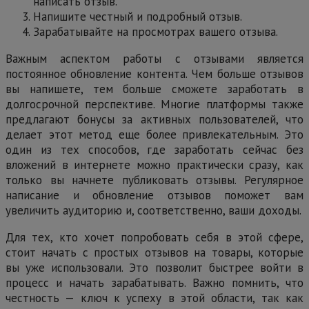
написать отзыв.
Напишите честный и подробный отзыв.
Зарабатывайте на просмотрах вашего отзыва.
Важным аспектом работы с отзывами является
постоянное обновление контента. Чем больше отзывов
вы напишете, тем больше сможете заработать в
долгосрочной перспективе. Многие платформы также
предлагают бонусы за активных пользователей, что
делает этот метод еще более привлекательным. Это
один из тех способов, где заработать сейчас без
вложений в интернете можно практически сразу, как
только вы начнете публиковать отзывы. Регулярное
написание и обновление отзывов поможет вам
увеличить аудиторию и, соответственно, ваши доходы.
Для тех, кто хочет попробовать себя в этой сфере,
стоит начать с простых отзывов на товары, которые
вы уже использовали. Это позволит быстрее войти в
процесс и начать зарабатывать. Важно помнить, что
честность — ключ к успеху в этой области, так как