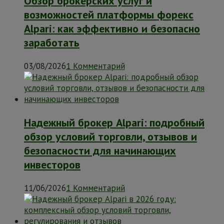
Обзор брокерских услуг и
возможностей платформы форекс
Alpari: как эффективно и безопасно
заработать
03/08/2026
1 Комментарий
Надежный брокер Alpari: подробный
обзор условий торговли, отзывов и
безопасности для начинающих
инвесторов
11/06/2026
1 Комментарий