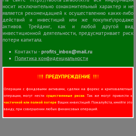
носит исключительно ознакомительный характер и не
является рекомендацией к осуществлению каких-либо
действий и инвестиций или же покупке\продаже
активов. Трейдинг, как и любой другой вид
инвестиционной деятельности, предусматривает риск
потери капитала.
Контакты -
profits_inbox@mail.ru
Политика конфиденциальности
!
!
!
!
ПРЕДУПРЕЖДЕНИЕ
!!
!
!
Операции с фондовыми активами, сделки на форекс и криповалютные
операции, могут нести
существенные риски
. Так же могут привести к
частичной или полной потере
Ваших инвестиций. Пожалуйста, имейте это
ввиду, при совершении любых финансовых операций.