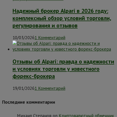
Надежный брокер Alpari в 2026 году:
комплексный обзор условий торговли,
регулирования и отзывов
10/03/2026
1 Комментарий
Отзывы об Alpari: правда о надежности
и условиях торговли у известного
форекс-брокера
19/01/2026
1 Комментарий
Последние комментарии
Михаил Степанов
on
Криптовалютный обменник