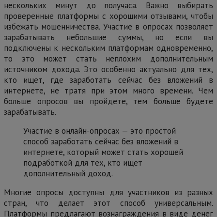
нескольких минут до получаса. Важно выбирать
проверенные платформы с хорошими отзывами, чтобы
избежать мошенничества. Участие в опросах позволяет
зарабатывать небольшие суммы, но если вы
подключены к нескольким платформам одновременно,
то это может стать неплохим дополнительным
источником дохода. Это особенно актуально для тех,
кто ищет, где заработать сейчас без вложений в
интернете, не тратя при этом много времени. Чем
больше опросов вы пройдете, тем больше будете
зарабатывать.
Участие в онлайн-опросах — это простой
способ заработать сейчас без вложений в
интернете, который может стать хорошей
подработкой для тех, кто ищет
дополнительный доход.
Многие опросы доступны для участников из разных
стран, что делает этот способ универсальным.
Платформы предлагают вознаграждения в виде денег