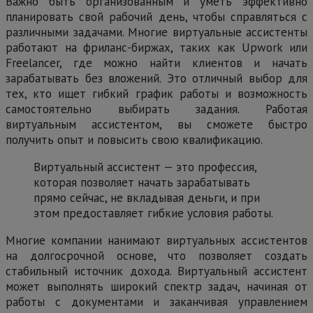
Важно быть организованным и уметь эффективно
планировать свой рабочий день, чтобы справляться с
различными задачами. Многие виртуальные ассистенты
работают на фриланс-биржах, таких как Upwork или
Freelancer, где можно найти клиентов и начать
зарабатывать без вложений. Это отличный выбор для
тех, кто ищет гибкий график работы и возможность
самостоятельно выбирать задания. Работая
виртуальным ассистентом, вы сможете быстро
получить опыт и повысить свою квалификацию.
Виртуальный ассистент — это профессия,
которая позволяет начать зарабатывать
прямо сейчас, не вкладывая деньги, и при
этом предоставляет гибкие условия работы.
Многие компании нанимают виртуальных ассистентов
на долгосрочной основе, что позволяет создать
стабильный источник дохода. Виртуальный ассистент
может выполнять широкий спектр задач, начиная от
работы с документами и заканчивая управлением