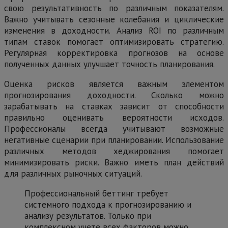
свою результативность по различным показателям.
Важно учитывать сезонные колебания и циклические
изменения в доходности. Анализ ROI по различным
типам ставок помогает оптимизировать стратегию.
Регулярная корректировка прогнозов на основе
полученных данных улучшает точность планирования.
Оценка рисков является важным элементом
прогнозирования доходности. Сколько можно
зарабатывать на ставках зависит от способности
правильно оценивать вероятности исходов.
Профессионалы всегда учитывают возможные
негативные сценарии при планировании. Использование
различных методов хеджирования помогает
минимизировать риски. Важно иметь план действий
для различных рыночных ситуаций.
Профессиональный беттинг требует
системного подхода к прогнозированию и
анализу результатов. Только при
комплексном учете всех факторов можно