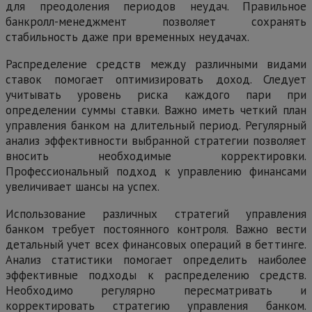
для преодоления периодов неудач. Правильное
банкролл-менеджмент позволяет сохранять
стабильность даже при временных неудачах.
Распределение средств между различными видами
ставок помогает оптимизировать доход. Следует
учитывать уровень риска каждого пари при
определении суммы ставки. Важно иметь четкий план
управления банком на длительный период. Регулярный
анализ эффективности выбранной стратегии позволяет
вносить необходимые корректировки.
Профессиональный подход к управлению финансами
увеличивает шансы на успех.
Использование различных стратегий управления
банком требует постоянного контроля. Важно вести
детальный учет всех финансовых операций в беттинге.
Анализ статистики помогает определить наиболее
эффективные подходы к распределению средств.
Необходимо регулярно пересматривать и
корректировать стратегию управления банком.