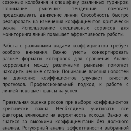
сезонные колебания и специфику различных турниров.
Понимание рыночных тенденций помогает
предсказывать движение линии. Способность быстро
реагировать на изменения коэффициентов критически
важна. Использование специальных сервисов для
мониторинга линий повышает эффективность работы.
Работа с различными видами коэффициентов требует
особого внимания. Важно уметь конвертировать
разные форматы котировок для сравнения. Анализ
корреляции между различными рынками помогает
находить ценные ставки. Понимание влияния новостей
на движение коэффициентов улучшает качество
прогнозов. Профессиональный подход к работе с
линией повышает шансы на успех.
Правильная оценка рисков при выборе коэффициентов
критически важна. Необходимо учитывать все
факторы, влияющие на вероятность исхода. Важно не
гнаться за высокими коэффициентами без должного
анализа. Регулярный анализ эффективности выбранной