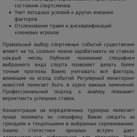
состояния спортсменов
Учет погодных условий и других внешних
факторов
Отслеживание травм и дисквалификаций
ключевых игроков
Правильный выбор спортивных событий существенно
влияет на то, сколько можно зарабатывать на ставках
каждый месяц. Глубокое понимание специфики
выбранного вида спорта позволяет делать более
точные прогнозы. Важно учитывать все факторы,
влияющие на исход событий. Регулярный мониторинг
новостей помогает быть в курсе важных изменений.
Профессиональный подход к анализу повышает
вероятность успешных ставок.
Концентрация на определенных турнирах помогает
лучше понимать их специфику. Важно следить за
трендами и тенденциями в выбранных соревнованиях.
Анализ статистики прошлых встреч дает
дополнительную информацию для прогнозов. Учет