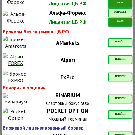
Лицензия ЦБ РФ
ОБЗОР
Альфа-Форекс
ТОРГОВАТЬ
Лицензия ЦБ РФ
ОБЗОР
Брокеры без лицензии ЦБ РФ
AMarkets
ПЕРЕЙТИ
Alpari
ПЕРЕЙТИ
FxPro
ПЕРЕЙТИ
Бинарные опционы
BINARIUM
ПЕРЕЙТИ
Стартовый бонус 50%
POCKET OPTION
ПЕРЕЙТИ
Мощный терминал
Биржевой лицензированный брокер