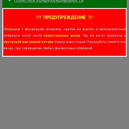
!
!
!
!
ПРЕДУПРЕЖДЕНИЕ
!!
!
!
Операции с фондовыми активами, сделки на форекс и криповалютные
операции, могут нести
существенные риски
. Так же могут привести к
частичной или полной потере
Ваших инвестиций. Пожалуйста, имейте это
ввиду, при совершении любых финансовых операций.