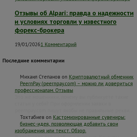
Отзывы об Alpari: правда о надежности
и условиях торговли у известного
форекс-брокера
19/01/2026
1 Комментарий
Последние комментарии
Михаил Степанов
on
Криптовалютный обменник
PeernPay (peernpay.com) – можно ли довериться
профессионалам. Отзывы
Это же мошенники, почему вы публикуете такие
статьи у себя? При оформлении заявки в
peernpay.com пишут якобы не правильные рекви…
Тохтабиев
on
Кастомизированные сувениры:
бизнес-идея, позволяющая добавить свои
изображения или текст. Обзор.