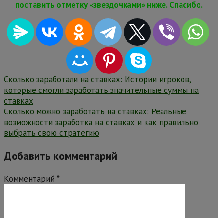
поставить отметку «звездочками» ниже. Спасибо.
Навигация
Сколько заработали на ставках: Истории игроков,
которые смогли заработать значительные суммы на
по
ставках
записям
Сколько можно заработать на ставках: Реальные
возможности заработка на ставках и как правильно
выбрать свою стратегию
Добавить комментарий
Комментарий
*