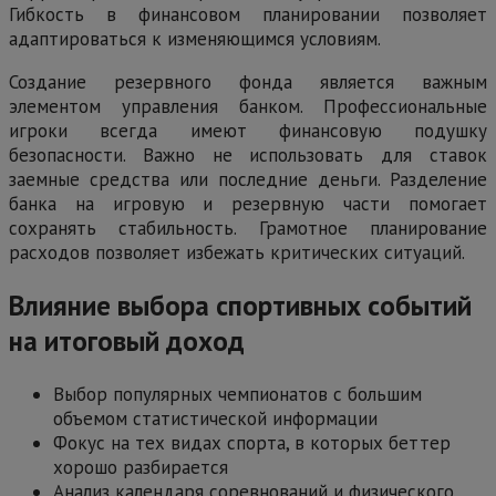
Гибкость в финансовом планировании позволяет
адаптироваться к изменяющимся условиям.
Создание резервного фонда является важным
элементом управления банком. Профессиональные
игроки всегда имеют финансовую подушку
безопасности. Важно не использовать для ставок
заемные средства или последние деньги. Разделение
банка на игровую и резервную части помогает
сохранять стабильность. Грамотное планирование
расходов позволяет избежать критических ситуаций.
Влияние выбора спортивных событий
на итоговый доход
Выбор популярных чемпионатов с большим
объемом статистической информации
Фокус на тех видах спорта, в которых беттер
хорошо разбирается
Анализ календаря соревнований и физического