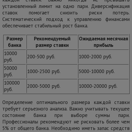
установленный лимит на одно пари. Диверсификация
ставок помогает снизить риски потерь.
Систематический подход к управлению финансами
обеспечивает стабильный рост банка.
Размер
Рекомендуемый
Ожидаемая месячная
банка
размер ставки
прибыль
10000
200-500 руб.
1000-2000 руб.
руб.
50000
1000-2500 руб.
5000-10000 руб.
руб.
100000
2000-5000 руб.
10000-20000 руб.
руб.
Определение оптимального размера каждой ставки
требует серьезного анализа. Важно учитывать текущее
состояние банка при выборе суммы пари.
Профессионалы рекомендуют не рисковать более чем
5% от общего банка. Необходимо иметь запас средств