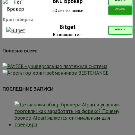
БКС Брокер
ПЕРЕЙТИ
20 лет на рынке
ОТЗЫВЫ
Криптобиржа
Bitget
ПЕРЕЙТИ
Возможности...
Полезно всем:
ПОСЛЕДНИЕ ЗАПИСИ