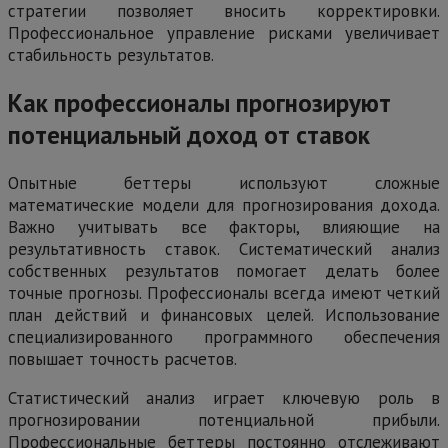
стратегии позволяет вносить корректировки.
Профессиональное управление рисками увеличивает
стабильность результатов.
Как профессионалы прогнозируют
потенциальный доход от ставок
Опытные беттеры используют сложные
математические модели для прогнозирования дохода.
Важно учитывать все факторы, влияющие на
результативность ставок. Систематический анализ
собственных результатов помогает делать более
точные прогнозы. Профессионалы всегда имеют четкий
план действий и финансовых целей. Использование
специализированного программного обеспечения
повышает точность расчетов.
Статистический анализ играет ключевую роль в
прогнозировании потенциальной прибыли.
Профессиональные беттеры постоянно отслеживают