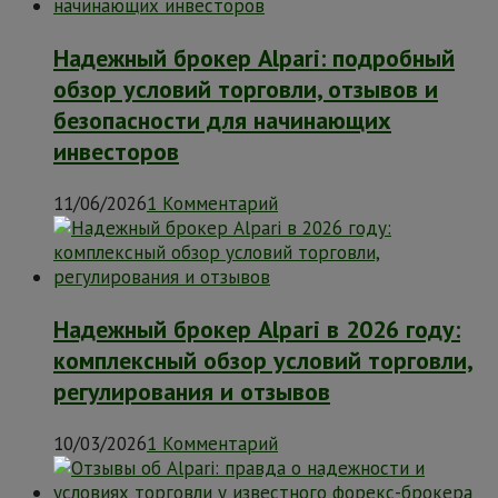
Надежный брокер Alpari: подробный
обзор условий торговли, отзывов и
безопасности для начинающих
инвесторов
11/06/2026
1 Комментарий
Надежный брокер Alpari в 2026 году:
комплексный обзор условий торговли,
регулирования и отзывов
10/03/2026
1 Комментарий