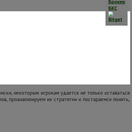
иски, некоторым игрокам удается не только оставаться
ов, проанализируем их стратегии и постараемся понять,