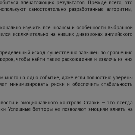
обиться впечатляющих результатов. Прежде всего, это
используют самостоятельно разработанные алгоритмы,
сконально изучить все нюансы и особенности выбранной
ился исключительно на низших дивизионах английского
 определенный исход существенно завышен по сравнению
керов, чтобы найти такие расхождения и извлечь из них
м много на одно событие, даже если полностью уверены
ляет минимизировать риски и обеспечить стабильность
ивости и эмоционального контроля. Ставки — это всегда
ыки. Успешные бетторы не позволяют эмоциям влиять на