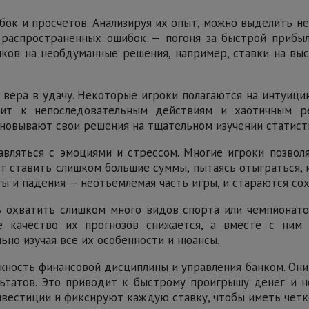
ок и просчетов. Анализируя их опыт, можно выделить н
 распространенных ошибок — погоня за быстрой прибы
чков на необдуманные решения, например, ставки на в
я вера в удачу. Некоторые игроки полагаются на интуиц
дит к непоследовательным действиям и хаотичным ре
сновывают свои решения на тщательном изучении статист
вляться с эмоциями и стрессом. Многие игроки позво
 ставить слишком большие суммы, пытаясь отыграться, и
ы и падения — неотъемлемая часть игры, и стараются со
охватить слишком много видов спорта или чемпионатов
е качество их прогнозов снижается, а вместе с ним
ьно изучая все их особенности и нюансы.
ность финансовой дисциплины и управления банком. Они 
льтатов. Это приводит к быстрому проигрышу денег и н
вестиции и фиксируют каждую ставку, чтобы иметь четко