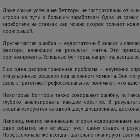
Даже самые успешные бетторы не застрахованы от ошиб
игроки на пути к большим заработкам. Одна из самых
заработали на ставках как можно скорее толкает нови
проигрышей.
Другая частая ошибка — недостаточный анализ и слепа
факторы, влияющие на результат матча. Это приво
прогнозировать. Успешные бетторы, напротив, всегда о
Еще одна распространенная проблема — неумение спра
импульсивные решения под влиянием момента. Они могут
свою стратегию. Профессионалы же понимают, что взлет
Некоторые бетторы также совершают ошибку, пытаясь 
глубоко анализировать каждое событие. В результат
специализируются на одной-двух дисциплинах, досконал
Наконец, многие начинающие игроки недооценивают важ
одно событие или не ведут учет своих ставок и резу
Профессионалы же всегда тщательно планируют свои ин