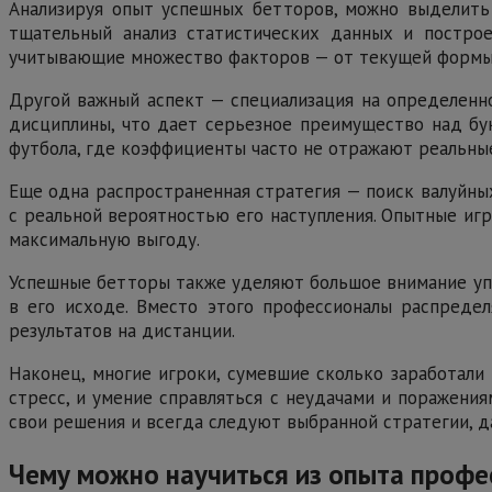
Анализируя опыт успешных бетторов, можно выделить 
тщательный анализ статистических данных и построе
учитывающие множество факторов — от текущей формы 
Другой важный аспект — специализация на определенно
дисциплины, что дает серьезное преимущество над бу
футбола, где коэффициенты часто не отражают реальны
Еще одна распространенная стратегия — поиск валуйны
с реальной вероятностью его наступления. Опытные игр
максимальную выгоду.
Успешные бетторы также уделяют большое внимание упр
в его исходе. Вместо этого профессионалы распредел
результатов на дистанции.
Наконец, многие игроки, сумевшие сколько заработали 
стресс, и умение справляться с неудачами и поражени
свои решения и всегда следуют выбранной стратегии, д
Чему можно научиться из опыта профе