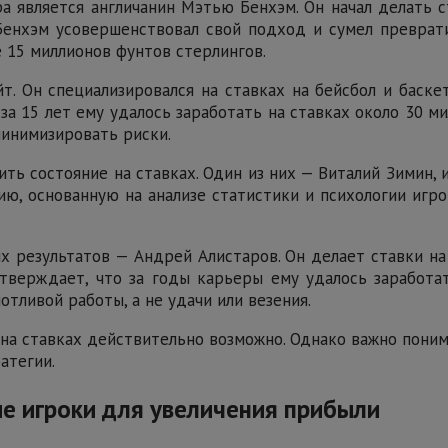
 является англичанин Мэтью Бенхэм. Он начал делать с
Бенхэм усовершенствовал свой подход и сумел преврат
е 15 миллионов фунтов стерлингов.
. Он специализировался на ставках на бейсбол и баске
а 15 лет ему удалось заработать на ставках около 30 м
минимизировать риски.
ть состояние на ставках. Один из них — Виталий Зимин, 
гию, основанную на анализе статистики и психологии игро
 результатов — Андрей Алистаров. Он делает ставки на 
тверждает, что за годы карьеры ему удалось заработат
отливой работы, а не удачи или везения.
 на ставках действительно возможно. Однако важно поним
атегии.
ые игроки для увеличения прибыли